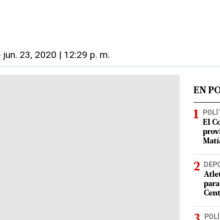
-
jun. 23, 2020 | 12:29 p. m.
EN P
POLÍ
El C
prov
Matí
DEP
Atle
para
Cent
POLÍ