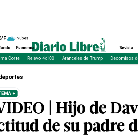
6
°F
Nubes
undo
Economía
Revista
ema Corte
Relevo 4x100
Aranceles de Trump
Decomisos d
deportes
TEMA +
VIDEO | Hijo de Dav
ctitud de su padre 