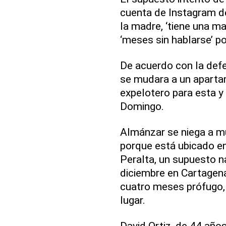
cuenta de Instagram de
la madre, ‘tiene una ma
‘meses sin hablarse’ p
De acuerdo con la defen
se mudara a un aparta
expelotero para esta y 
Domingo.
Almánzar se niega a m
porque está ubicado en 
Peralta, un supuesto n
diciembre en Cartagen
cuatro meses prófugo, p
lugar.
David Ortiz, de 44 años