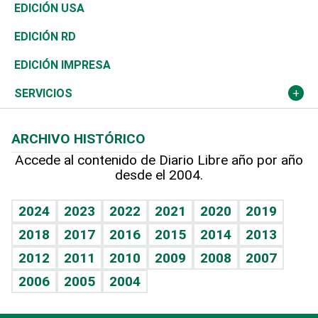
Reportajes
África
Vivienda
Buena Vida
Ciclismo
En Directo
Tecnología
Economía
EDICIÓN USA
Ocenanía
Telecom.
Sociales
Tenis
El Espía
Historia
Revista
EDICIÓN RD
Caribe
Global y variable
Novedades
Olimpismo
Noticiero Poteleche
Martes de tecnología
Deportes
EDICIÓN IMPRESA
Resto del mundo
Economía personal
Podcast Arte Libre
Más deportes
Columnistas
Cambio climático
Opinión
SERVICIOS
Macroeconomía
Mi mascota
Resultados deportivos
Lecturas
Planeta
Efemérides
ARCHIVO HISTÓRICO
Hablando con el pediatra
Línea de hit
Más firmas
Hecho en casa
Cumpleaños
Accede al contenido de Diario Libre año por año
desde el 2004.
Diario de nutrición
BRV
Mundo gamer
RSS
Vida y familia
TBT Deportivo
Guía del dinero
Horóscopos
2024
2023
2022
2021
2020
2019
Eñe
2018
2017
2016
2015
2014
2013
Crucigramas
2012
2011
2010
2009
2008
2007
Celebrando la vida
2006
2005
2004
Sin complejos
En pocas palabras