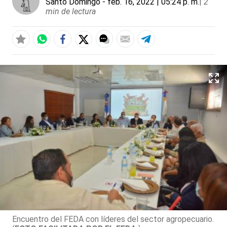
Santo Domingo
- feb. 16, 2022 | 05:24 p. m.
|
2
min de lectura
Encuentro del FEDA con líderes del sector agropecuario.