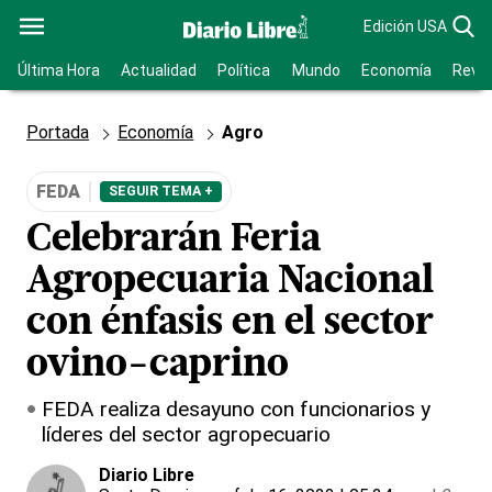
Edición USA
Última Hora
Actualidad
Política
Mundo
Economía
Revis
Portada
Economía
Agro
FEDA
SEGUIR TEMA +
Celebrarán Feria
Agropecuaria Nacional
con énfasis en el sector
ovino-caprino
FEDA realiza desayuno con funcionarios y
líderes del sector agropecuario
Diario Libre