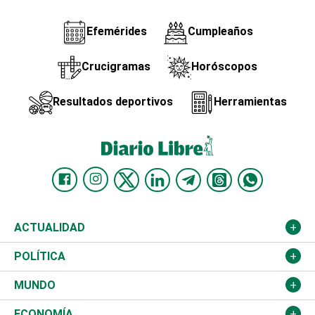
Efemérides
Cumpleaños
Crucigramas
Horóscopos
Resultados deportivos
Herramientas
ACTUALIDAD
Nacional
POLÍTICA
Ciudad
Partidos
MUNDO
Educación
JCE
Estados Unidos
ECONOMÍA