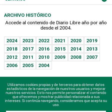
Macroeconomía
Mi mascota
Resultados deportivos
Lecturas
Planeta
Efemérides
ARCHIVO HISTÓRICO
Hablando con el pediatra
Línea de hit
Más firmas
Hecho en casa
Cumpleaños
Accede al contenido de Diario Libre año por año
desde el 2004.
Diario de nutrición
BRV
Mundo gamer
RSS
Vida y familia
TBT Deportivo
Guía del dinero
Horóscopos
2024
2023
2022
2021
2020
2019
Eñe
2018
2017
2016
2015
2014
2013
Crucigramas
2012
2011
2010
2009
2008
2007
Celebrando la vida
2006
2005
2004
Sin complejos
En pocas palabras
Utilizamos cookies propias y de terceros para obtener datos
Descarga nuestras aplicaciones para Android, iOS y
Escuchando al corazón
estadísticos de la navegación de nuestros usuarios y mejorar
sistema Huawei.
nuestros servicios. Esto nos permite personalizar el contenido
que ofrecemos y mostrar publicidad relacionada a sus
Economía Personal
intereses. Si continúa navegando, consideramos que acepta su
uso.
Consulta Libre