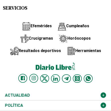
SERVICIOS
Efemérides
Cumpleaños
Crucigramas
Horóscopos
Resultados deportivos
Herramientas
ACTUALIDAD
Nacional
POLÍTICA