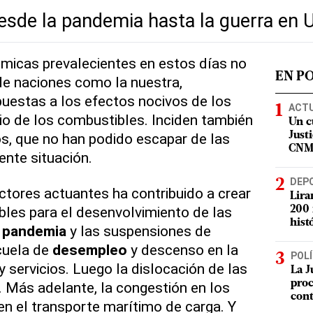
esde la pandemia hasta la guerra en 
micas prevalecientes en estos días no
EN P
de naciones como la nuestra,
uestas a los efectos nocivos de los
ACT
io de los combustibles. Inciden también
Un c
s, que no han podido escapar de las
Justi
CN
ente situación.
DEP
tores actuantes ha contribuido a crear
Lira
les para el desenvolvimiento de las
200 
hist
a
pandemia
y las suspensiones de
cuela de
desempleo
y descenso en la
POLÍ
y servicios. Luego la dislocación de las
La J
proc
 Más adelante, la congestión en los
con
en el transporte marítimo de carga. Y