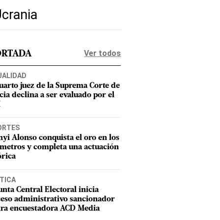
Ucrania
Ver todos
ORTADA
UALIDAD
uarto juez de la Suprema Corte de
cia declina a ser evaluado por el
M
ORTES
nyi Alonso conquista el oro en los
metros y completa una actuación
órica
TICA
unta Central Electoral inicia
eso administrativo sancionador
tra encuestadora ACD Media