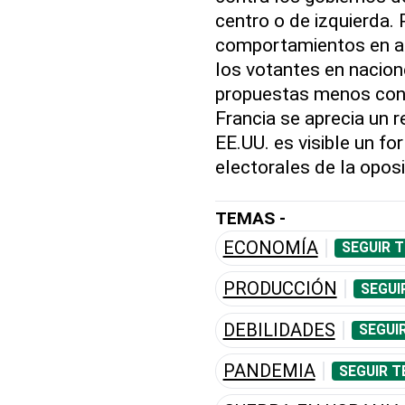
centro o de izquierda.
comportamientos en ap
los votantes en nacio
propuestas menos cons
Francia se aprecia un r
EE.UU. es visible un fo
electorales de la opos
TEMAS -
ECONOMÍA
SEGUIR 
PRODUCCIÓN
SEGUI
DEBILIDADES
SEGUI
PANDEMIA
SEGUIR T