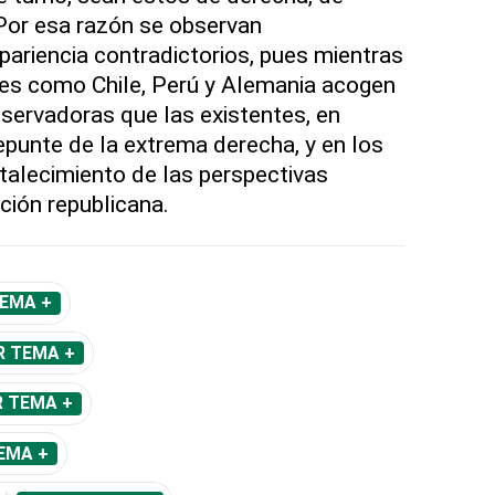
 Por esa razón se observan
ariencia contradictorios, pues mientras
nes como Chile, Perú y Alemania acogen
ervadoras que las existentes, en
epunte de la extrema derecha, y en los
rtalecimiento de las perspectivas
ición republicana.
TEMA +
R TEMA +
R TEMA +
EMA +