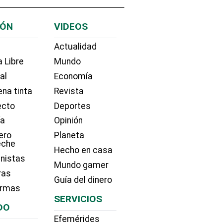
IÓN
VIDEOS
Actualidad
 Libre
Mundo
ial
Economía
na tinta
Revista
ecto
Deportes
ía
Opinión
ero
Planeta
eche
Hecho en casa
nistas
Mundo gamer
ras
Guía del dinero
irmas
SERVICIOS
DO
Efemérides