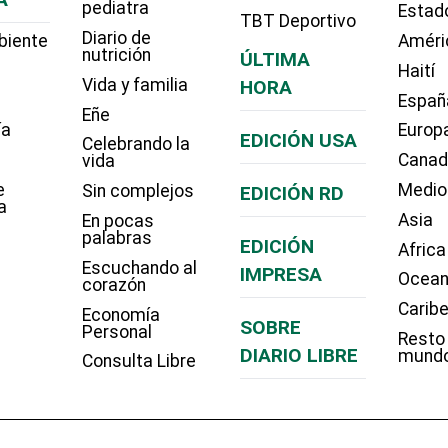
pediatra
Estad
TBT Deportivo
Diario de
biente
Améri
nutrición
ÚLTIMA
Haití
Vida y familia
HORA
Españ
Eñe
ía
Europ
EDICIÓN USA
Celebrando la
Cana
vida
e
Medio
Sin complejos
EDICIÓN RD
a
Asia
En pocas
palabras
EDICIÓN
Africa
Escuchando al
IMPRESA
Ocean
corazón
Carib
Economía
SOBRE
Personal
Resto
DIARIO LIBRE
mund
Consulta Libre