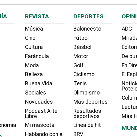
ÍA
REVISTA
DEPORTES
OPIN
Música
Baloncesto
ADC
Cine
Fútbol
Mirada
Cultura
Béisbol
Editor
Farándula
Motor
De bue
Moda
Golf
En Dir
Belleza
Ciclismo
El Esp
Buena Vida
Tenis
Notici
Potel
Sociales
Olimpismo
Colum
Novedades
Más deportes
Lectu
Podcast Arte
Resultados
Libre
deportivos
Más f
onomia
Mi mascota
Línea de hit
MUN
Hablando con el
BRV
A