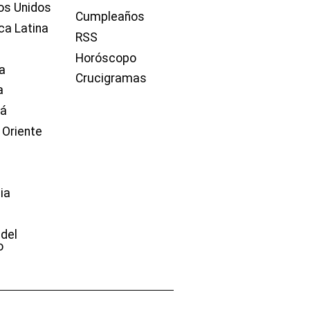
os Unidos
Cumpleaños
ca Latina
RSS
Horóscopo
a
Crucigramas
a
dá
 Oriente
ia
e
 del
o