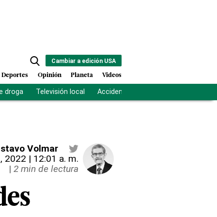
Cambiar a edición USA
Deportes
Opinión
Planeta
Videos
e droga
Televisión local
Accidente Los Ríos
Fuerza antipand
stavo Volmar
, 2022 | 12:01 a. m.
|
2 min de lectura
des