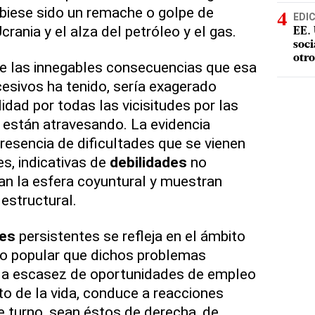
biese sido un remache o golpe de
EDI
Ucrania y el alza del petróleo y el gas.
EE. 
soci
otro
de las innegables consecuencias que esa
esivos ha tenido, sería exagerado
lidad por todas las vicisitudes por las
están atravesando. La evidencia
resencia de dificultades que se vienen
s, indicativas de
debilidades
no
n la esfera coyuntural y muestran
 estructural.
des
persistentes se refleja en el ámbito
to popular que dichos problemas
 la escasez de oportunidades de empleo
to de la vida, conduce a reacciones
e turno, sean éstos de derecha, de