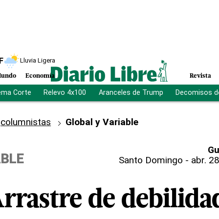
F
Lluvia Ligera
undo
Economía
Revista
ema Corte
Relevo 4x100
Aranceles de Trump
Decomisos d
columnistas
Global y Variable
Gu
ABLE
Santo Domingo
-
abr. 28
rrastre de debilida