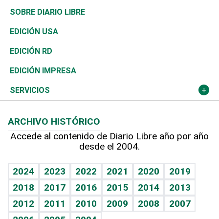
José Boquete
Asia
Consumo
Belleza
Golf
De buena tinta
Clima
Mundo
SOBRE DIARIO LIBRE
Reportajes
África
Vivienda
Buena Vida
Ciclismo
En Directo
Tecnología
Economía
EDICIÓN USA
Ocenanía
Telecom.
Sociales
Tenis
El Espía
Historia
Revista
EDICIÓN RD
Caribe
Global y variable
Novedades
Olimpismo
Noticiero Poteleche
Martes de tecnología
Deportes
EDICIÓN IMPRESA
Resto del mundo
Economía personal
Podcast Arte Libre
Más deportes
Columnistas
Cambio climático
Opinión
SERVICIOS
Macroeconomía
Mi mascota
Resultados deportivos
Lecturas
Planeta
Efemérides
ARCHIVO HISTÓRICO
Hablando con el pediatra
Línea de hit
Más firmas
Hecho en casa
Cumpleaños
Accede al contenido de Diario Libre año por año
desde el 2004.
Diario de nutrición
BRV
Mundo gamer
RSS
Vida y familia
TBT Deportivo
Guía del dinero
Horóscopos
2024
2023
2022
2021
2020
2019
Eñe
2018
2017
2016
2015
2014
2013
Crucigramas
2012
2011
2010
2009
2008
2007
Celebrando la vida