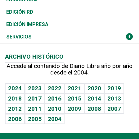
Ocenanía
Telecom.
Sociales
Tenis
El Espía
Historia
Revista
EDICIÓN RD
Caribe
Global y variable
Novedades
Olimpismo
Noticiero Poteleche
Martes de tecnología
Deportes
EDICIÓN IMPRESA
Resto del mundo
Economía personal
Podcast Arte Libre
Más deportes
Columnistas
Cambio climático
Opinión
SERVICIOS
Macroeconomía
Mi mascota
Resultados deportivos
Lecturas
Planeta
Efemérides
ARCHIVO HISTÓRICO
Hablando con el pediatra
Línea de hit
Más firmas
Hecho en casa
Cumpleaños
Accede al contenido de Diario Libre año por año
desde el 2004.
Diario de nutrición
BRV
Mundo gamer
RSS
Vida y familia
TBT Deportivo
Guía del dinero
Horóscopos
2024
2023
2022
2021
2020
2019
Eñe
2018
2017
2016
2015
2014
2013
Crucigramas
2012
2011
2010
2009
2008
2007
Celebrando la vida
2006
2005
2004
Sin complejos
En pocas palabras