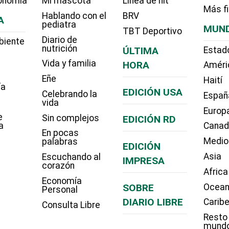
onomia
Mi mascota
Línea de hit
Más f
Hablando con el
BRV
A
pediatra
MUN
TBT Deportivo
Diario de
biente
nutrición
ÚLTIMA
Estad
Vida y familia
HORA
Améri
Eñe
Haití
ía
EDICIÓN USA
Celebrando la
Españ
vida
Europ
e
Sin complejos
EDICIÓN RD
a
Cana
En pocas
Medio
palabras
EDICIÓN
Asia
Escuchando al
IMPRESA
corazón
Africa
Economía
SOBRE
Ocean
Personal
DIARIO LIBRE
Carib
Consulta Libre
Resto
mund