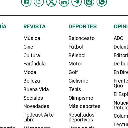
ÍA
REVISTA
DEPORTES
OPIN
Música
Baloncesto
ADC
Cine
Fútbol
Delant
Cultura
Béisbol
Editor
Farándula
Motor
De bue
Moda
Golf
En Dir
Belleza
Ciclismo
Frente
Quo
Buena Vida
Tenis
El Esp
Sociales
Olimpismo
Notici
Novedades
Más deportes
Potel
Podcast Arte
Resultados
Colum
Libre
deportivos
Lectu