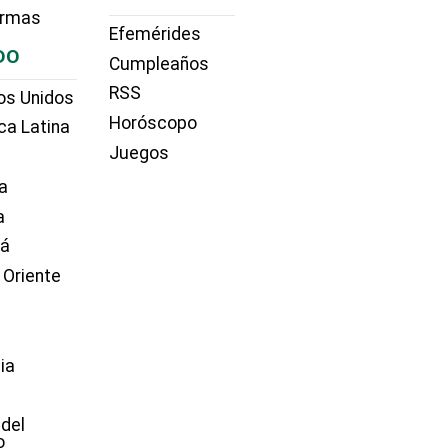
irmas
Efemérides
DO
Cumpleaños
RSS
os Unidos
Horóscopo
ca Latina
Juegos
a
a
dá
 Oriente
ia
e
 del
o