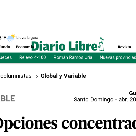
8
°F
Lluvia Ligera
undo
Economía
Revista
jueces
Relevo 4x100
Román Ramos Uría
Nuevas provincia
columnistas
Global y Variable
Gu
ABLE
Santo Domingo
-
abr. 20
pciones concentra