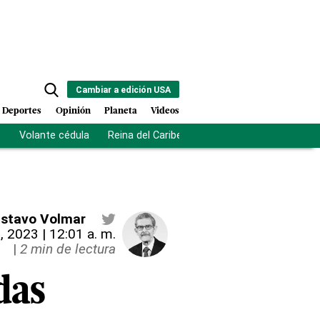
Cambiar a edición USA
Deportes
Opinión
Planeta
Videos
s
Volante cédula
Reina del Caribe
Clausura Juegos Centro
stavo Volmar
, 2023 | 12:01 a. m.
|
2 min de lectura
das