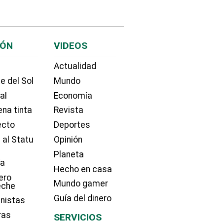
IÓN
VIDEOS
Actualidad
e del Sol
Mundo
ial
Economía
na tinta
Revista
ecto
Deportes
 al Statu
Opinión
Planeta
ía
Hecho en casa
ero
Mundo gamer
eche
Guía del dinero
nistas
ras
SERVICIOS