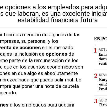
e opciones a los empleados para adqui
 que laboran, es una excelente inicia
estabilidad financiera futura
or hicimos mención de algunas de las
EN P
empresas, su personal y los
venta de acciones
en el mercado.
ACT
da es la inclusión de
opciones
de
En l
mo parte de la remuneración de los
domi
vent
e que en los asuntos económicos son
ones en que algo es absolutamente
REVI
mbrezca nada que pueda salir mal. Lo
Katy
en R
empre que poner una nota de cautela
Fest
xagerado.
EDIC
ones
a los empleados para adquirir
Fian