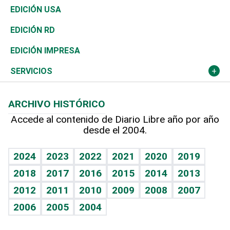
Reportajes
África
Vivienda
Buena Vida
Ciclismo
En Directo
Tecnología
Economía
EDICIÓN USA
Ocenanía
Telecom.
Sociales
Tenis
El Espía
Historia
Revista
EDICIÓN RD
Caribe
Global y variable
Novedades
Olimpismo
Noticiero Poteleche
Martes de tecnología
Deportes
EDICIÓN IMPRESA
Resto del mundo
Economía personal
Podcast Arte Libre
Más deportes
Columnistas
Cambio climático
Opinión
SERVICIOS
Macroeconomía
Mi mascota
Resultados deportivos
Lecturas
Planeta
Efemérides
ARCHIVO HISTÓRICO
Hablando con el pediatra
Línea de hit
Más firmas
Hecho en casa
Cumpleaños
Accede al contenido de Diario Libre año por año
desde el 2004.
Diario de nutrición
BRV
Mundo gamer
RSS
Vida y familia
TBT Deportivo
Guía del dinero
Horóscopos
2024
2023
2022
2021
2020
2019
Eñe
2018
2017
2016
2015
2014
2013
Crucigramas
2012
2011
2010
2009
2008
2007
Celebrando la vida
2006
2005
2004
Sin complejos