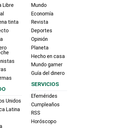
 Libre
Mundo
ial
Economía
na tinta
Revista
ecto
Deportes
ía
Opinión
ero
Planeta
eche
Hecho en casa
nistas
Mundo gamer
ras
Guía del dinero
irmas
SERVICIOS
DO
Efemérides
os Unidos
Cumpleaños
ca Latina
RSS
Horóscopo
a