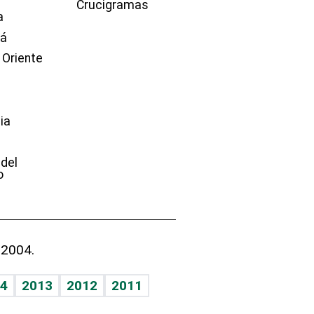
Crucigramas
a
dá
 Oriente
ia
e
 del
o
 2004.
4
2013
2012
2011