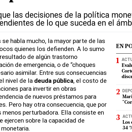
ue las decisiones de la política mone
endientes de lo que suceda en el ámbi
s se habla mucho, la mayor parte de las
EN P
pocos quienes los defienden. A lo sumo
 resultado de algún trastorno
ACT
uación de emergencia, o de “choques
Eval
sario asimilar. Entre sus consecuencias
Corte
disc
l nivel de la
deuda pública
, el costo de
aciones para invertir en obras
DEP
ependencia de nuevos préstamos para
Mari
"Cor
res. Pero hay otra consecuencia, que por
s menos perturbadora. Ella consiste en
ACT
ue ejercen sobre la capacidad de
Los
a monetaria.
34 %