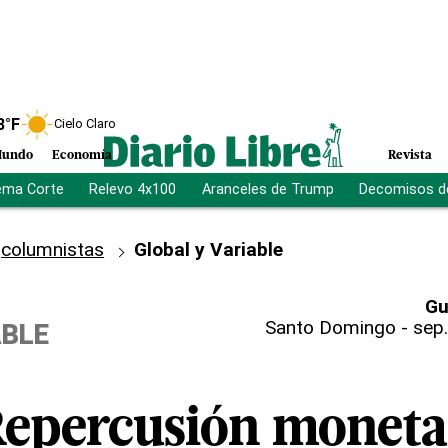
8
°F
Cielo Claro
undo
Economía
Revista
ema Corte
Relevo 4x100
Aranceles de Trump
Decomisos d
columnistas
Global y Variable
Gu
Santo Domingo
-
sep.
ABLE
epercusión moneta