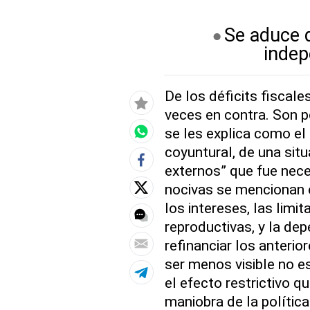
Se aduce q
indep
De los déficits fiscale
veces en contra. Son 
se les explica como el
coyuntural, de una sit
externos” que fue nece
nocivas se mencionan e
los intereses, las limit
reproductivas, y la d
refinanciar los anterio
ser menos visible no e
el efecto restrictivo q
maniobra de la polític