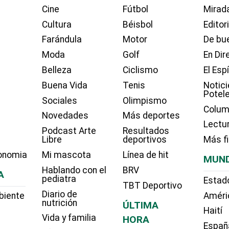
Cine
Fútbol
Mirada
Cultura
Béisbol
Editor
Farándula
Motor
De bue
Moda
Golf
En Dir
Belleza
Ciclismo
El Esp
Buena Vida
Tenis
Notici
Potel
Sociales
Olimpismo
Colum
Novedades
Más deportes
Lectu
Podcast Arte
Resultados
Libre
deportivos
Más f
onomia
Mi mascota
Línea de hit
MUN
Hablando con el
BRV
A
pediatra
Estad
TBT Deportivo
Diario de
biente
Améri
nutrición
ÚLTIMA
Haití
Vida y familia
HORA
Españ