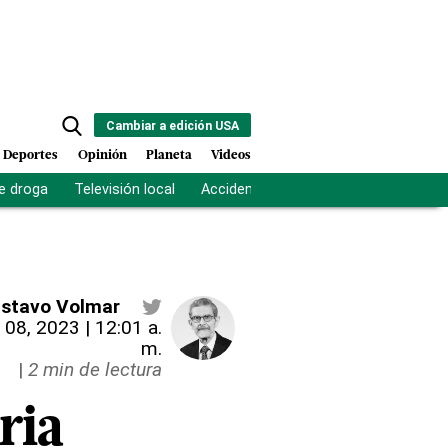
Cambiar a edición USA
Deportes
Opinión
Planeta
Videos
e droga
Televisión local
Accidente Los Ríos
Fuerza antipand
stavo Volmar
 08, 2023 | 12:01 a.
m.
|
2 min de lectura
ria