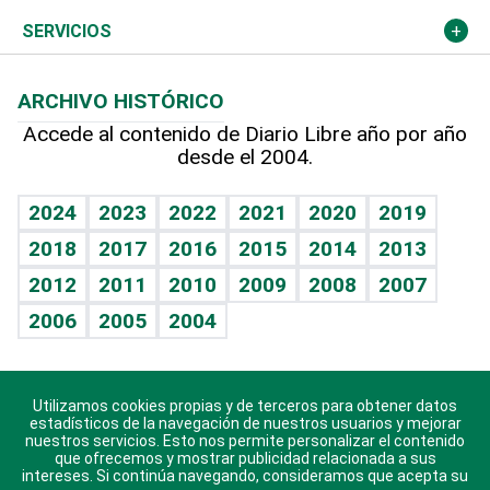
Resto del mundo
Economía personal
Podcast Arte Libre
Más deportes
Columnistas
Cambio climático
Opinión
SERVICIOS
Macroeconomía
Mi mascota
Resultados deportivos
Lecturas
Planeta
Efemérides
ARCHIVO HISTÓRICO
Hablando con el pediatra
Línea de hit
Más firmas
Hecho en casa
Cumpleaños
Accede al contenido de Diario Libre año por año
desde el 2004.
Diario de nutrición
BRV
Mundo gamer
RSS
Vida y familia
TBT Deportivo
Guía del dinero
Horóscopos
2024
2023
2022
2021
2020
2019
Eñe
2018
2017
2016
2015
2014
2013
Crucigramas
2012
2011
2010
2009
2008
2007
Celebrando la vida
2006
2005
2004
Sin complejos
En pocas palabras
Utilizamos cookies propias y de terceros para obtener datos
Descarga nuestras aplicaciones para Android, iOS y
Escuchando al corazón
estadísticos de la navegación de nuestros usuarios y mejorar
sistema Huawei.
nuestros servicios. Esto nos permite personalizar el contenido
que ofrecemos y mostrar publicidad relacionada a sus
Economía Personal
intereses. Si continúa navegando, consideramos que acepta su