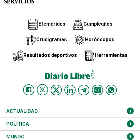
SERVICIOS
Efemérides
Cumpleaños
Crucigramas
Horóscopos
Resultados deportivos
Herramientas
ACTUALIDAD
Nacional
POLÍTICA
Ciudad
Partidos
MUNDO