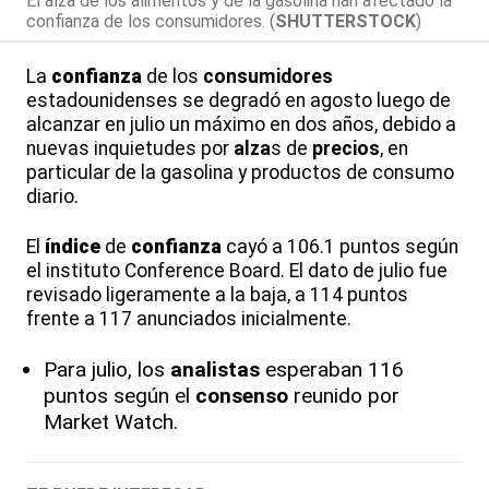
El alza de los alimentos y de la gasolina han afectado la
confianza de los consumidores. (
SHUTTERSTOCK
)
La
confianza
de los
consumidores
estadounidenses se degradó en agosto luego de
alcanzar en julio un máximo en dos años, debido a
nuevas inquietudes por
alza
s de
precios
, en
particular de la gasolina y productos de consumo
diario.
El
índice
de
confianza
cayó a 106.1 puntos según
el instituto Conference Board. El dato de julio fue
revisado ligeramente a la baja, a 114 puntos
frente a 117 anunciados inicialmente.
Para julio, los
analistas
esperaban 116
puntos según el
consenso
reunido por
Market Watch.