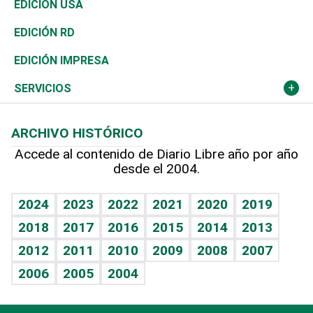
África
Vivienda
Buena Vida
Ciclismo
En Directo
Tecnología
Economía
EDICIÓN USA
Ocenanía
Telecom.
Sociales
Tenis
El Espía
Historia
Revista
EDICIÓN RD
Caribe
Global y variable
Novedades
Olimpismo
Noticiero Poteleche
Martes de tecnología
Deportes
EDICIÓN IMPRESA
Resto del mundo
Economía personal
Podcast Arte Libre
Más deportes
Columnistas
Cambio climático
Opinión
SERVICIOS
Macroeconomía
Mi mascota
Resultados deportivos
Lecturas
Planeta
Efemérides
ARCHIVO HISTÓRICO
Hablando con el pediatra
Línea de hit
Más firmas
Hecho en casa
Cumpleaños
Accede al contenido de Diario Libre año por año
desde el 2004.
Diario de nutrición
BRV
Mundo gamer
RSS
Vida y familia
TBT Deportivo
Guía del dinero
Horóscopos
2024
2023
2022
2021
2020
2019
Eñe
2018
2017
2016
2015
2014
2013
Crucigramas
2012
2011
2010
2009
2008
2007
Celebrando la vida
2006
2005
2004
Sin complejos
En pocas palabras