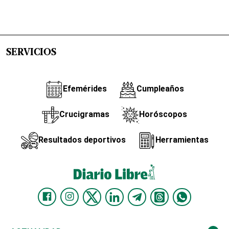
SERVICIOS
Efemérides
Cumpleaños
Crucigramas
Horóscopos
Resultados deportivos
Herramientas