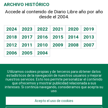
ARCHIVO HISTÓRICO
Hablando con el pediatra
Línea de hit
Más firmas
Hecho en casa
Cumpleaños
Accede al contenido de Diario Libre año por año
desde el 2004.
Diario de nutrición
BRV
Mundo gamer
RSS
Vida y familia
TBT Deportivo
Guía del dinero
Horóscopos
2024
2023
2022
2021
2020
2019
Eñe
2018
2017
2016
2015
2014
2013
Crucigramas
2012
2011
2010
2009
2008
2007
Celebrando la vida
2006
2005
2004
Sin complejos
En pocas palabras
Utilizamos cookies propias y de terceros para obtener datos
Descarga nuestras aplicaciones para Android, iOS y
Escuchando al corazón
estadísticos de la navegación de nuestros usuarios y mejorar
sistema Huawei.
nuestros servicios. Esto nos permite personalizar el contenido
que ofrecemos y mostrar publicidad relacionada a sus
Economía Personal
intereses. Si continúa navegando, consideramos que acepta su
uso.
Consulta Libre
Acepto el uso de cookies
© 2021 Diario Libre, todos los derechos reservados.