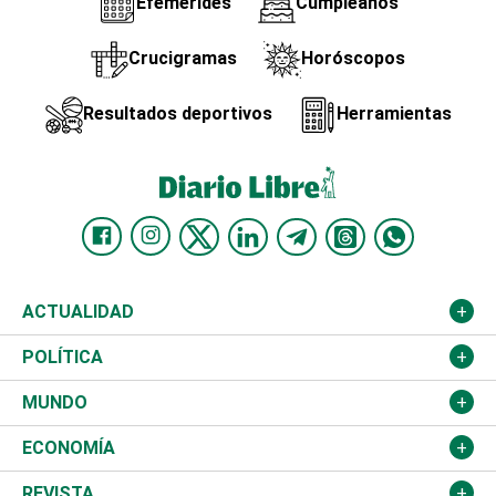
Efemérides
Cumpleaños
Crucigramas
Horóscopos
Resultados deportivos
Herramientas
ACTUALIDAD
Nacional
POLÍTICA
Ciudad
Partidos
MUNDO
Educación
JCE
Estados Unidos
ECONOMÍA
Salud
TSE
América Latina
Finanzas
REVISTA