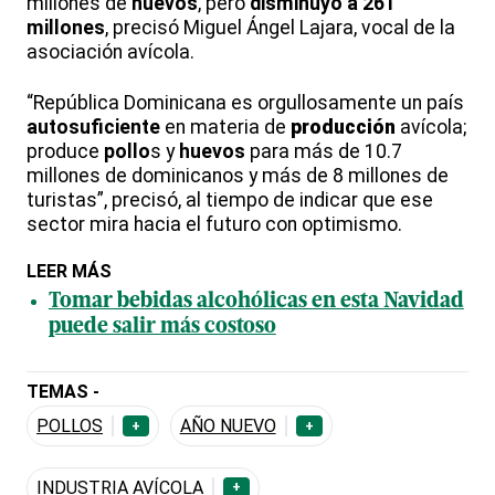
millones de
huevos
, pero
disminuyó a 261
millones
, precisó Miguel Ángel Lajara, vocal de la
asociación avícola.
“República Dominicana es orgullosamente un país
autosuficiente
en materia de
producción
avícola;
produce
pollo
s y
huevos
para más de 10.7
millones de dominicanos y más de 8 millones de
turistas”, precisó, al tiempo de indicar que ese
sector mira hacia el futuro con optimismo.
LEER MÁS
Tomar bebidas alcohólicas en esta Navidad
puede salir más costoso
TEMAS -
POLLOS
AÑO NUEVO
+
+
INDUSTRIA AVÍCOLA
+