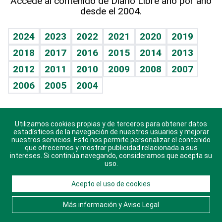
Accede al contenido de Diario Libre año por año
desde el 2004.
Diario de nutrición
BRV
Mundo gamer
RSS
Vida y familia
TBT Deportivo
Guía del dinero
Horóscopos
2024
2023
2022
2021
2020
2019
Eñe
2018
2017
2016
2015
2014
2013
Crucigramas
2012
2011
2010
2009
2008
2007
Celebrando la vida
2006
2005
2004
Sin complejos
En pocas palabras
Utilizamos cookies propias y de terceros para obtener datos
Descarga nuestras aplicaciones para Android, iOS y
Escuchando al corazón
estadísticos de la navegación de nuestros usuarios y mejorar
sistema Huawei.
nuestros servicios. Esto nos permite personalizar el contenido
que ofrecemos y mostrar publicidad relacionada a sus
Economía Personal
intereses. Si continúa navegando, consideramos que acepta su
uso.
Consulta Libre
Acepto el uso de cookies
© 2021 Diario Libre, todos los derechos reservados.
Consulta el
Aviso Legal
. Ponte en
Contacto
con
Más información y Aviso Legal
nosotros y conoce más sobre Diario Libre