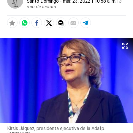
Santo Domingo
- mar. 23, 2022 | 10:58 a. m.
|
3
min de lectura
Kirsis Jáquez, presidenta ejecutiva de la Adafp.