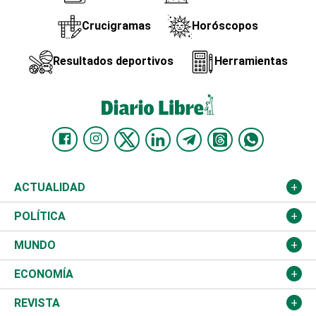
Crucigramas
Horóscopos
Resultados deportivos
Herramientas
ACTUALIDAD
Nacional
POLÍTICA
Ciudad
Partidos
MUNDO
Educación
JCE
Estados Unidos
ECONOMÍA
Salud
TSE
América Latina
Finanzas
REVISTA