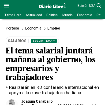
Edición USA
Última Hora
Actualidad
Política
Mundo
Economía
Revis
Portada
Economía
Empleo
SALARIOS
SEGUIR TEMA +
El tema salarial juntará
mañana al gobierno, los
empresarios y
trabajadores
Realizarán en RD conferencia internacional en
apoyo a la clase trabajadora haitiana
Joaquín Caraballo