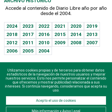
ARCHIVO HISTÓRICO
Hablando con el pediatra
Línea de hit
Más firmas
Hecho en casa
Cumpleaños
Accede al contenido de Diario Libre año por año
desde el 2004.
Diario de nutrición
BRV
Mundo gamer
RSS
Vida y familia
TBT Deportivo
Guía del dinero
Horóscopos
2024
2023
2022
2021
2020
2019
Eñe
2018
2017
2016
2015
2014
2013
Crucigramas
2012
2011
2010
2009
2008
2007
Celebrando la vida
2006
2005
2004
Sin complejos
En pocas palabras
Utilizamos cookies propias y de terceros para obtener datos
Descarga nuestras aplicaciones para Android, iOS y
Escuchando al corazón
estadísticos de la navegación de nuestros usuarios y mejorar
sistema Huawei.
nuestros servicios. Esto nos permite personalizar el contenido
que ofrecemos y mostrar publicidad relacionada a sus
Economía Personal
intereses. Si continúa navegando, consideramos que acepta su
uso.
Consulta Libre
Acepto el uso de cookies
© 2021 Diario Libre, todos los derechos reservados.
Consulta el
Aviso Legal
. Ponte en
Contacto
con
Más información y Aviso Legal