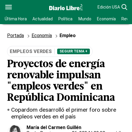
Edición USA
Última Hora
Actualidad
Política
Mundo
Economía
Revis
Portada
Economía
Empleo
EMPLEOS VERDES
SEGUIR TEMA +
Proyectos de energía
renovable impulsan
"empleos verdes" en
República Dominicana
Copardom desarrolló el primer foro sobre
empleos verdes en el país
María del Carmen Guillén