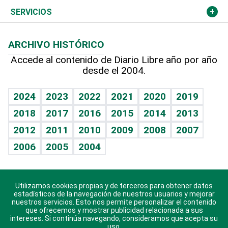
Resto del mundo
Economía personal
Podcast Arte Libre
Más deportes
Columnistas
Cambio climático
Opinión
SERVICIOS
Macroeconomía
Mi mascota
Resultados deportivos
Lecturas
Planeta
Efemérides
ARCHIVO HISTÓRICO
Hablando con el pediatra
Línea de hit
Más firmas
Hecho en casa
Cumpleaños
Accede al contenido de Diario Libre año por año
desde el 2004.
Diario de nutrición
BRV
Mundo gamer
RSS
Vida y familia
TBT Deportivo
Guía del dinero
Horóscopos
2024
2023
2022
2021
2020
2019
Eñe
2018
2017
2016
2015
2014
2013
Crucigramas
2012
2011
2010
2009
2008
2007
Celebrando la vida
2006
2005
2004
Sin complejos
En pocas palabras
Utilizamos cookies propias y de terceros para obtener datos
Descarga nuestras aplicaciones para Android, iOS y
Escuchando al corazón
estadísticos de la navegación de nuestros usuarios y mejorar
sistema Huawei.
nuestros servicios. Esto nos permite personalizar el contenido
que ofrecemos y mostrar publicidad relacionada a sus
Economía Personal
intereses. Si continúa navegando, consideramos que acepta su
uso.