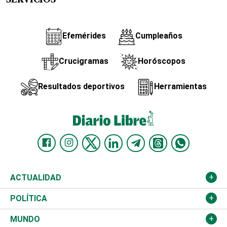
SERVICIOS
Efemérides
Cumpleaños
Crucigramas
Horóscopos
Resultados deportivos
Herramientas
ACTUALIDAD
Nacional
POLÍTICA
Ciudad
Partidos
MUNDO