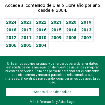
Hablando con el pediatra
Línea de hit
Más firmas
Hecho en casa
Cumpleaños
Accede al contenido de Diario Libre año por año
desde el 2004.
Diario de nutrición
BRV
Mundo gamer
RSS
Vida y familia
TBT Deportivo
Guía del dinero
Horóscopos
2024
2023
2022
2021
2020
2019
Eñe
2018
2017
2016
2015
2014
2013
Crucigramas
2012
2011
2010
2009
2008
2007
Celebrando la vida
2006
2005
2004
Sin complejos
En pocas palabras
Utilizamos cookies propias y de terceros para obtener datos
Descarga nuestras aplicaciones para Android, iOS y
Escuchando al corazón
estadísticos de la navegación de nuestros usuarios y mejorar
sistema Huawei.
nuestros servicios. Esto nos permite personalizar el contenido
que ofrecemos y mostrar publicidad relacionada a sus
Economía Personal
intereses. Si continúa navegando, consideramos que acepta su
uso.
Consulta Libre
Acepto el uso de cookies
© 2021 Diario Libre, todos los derechos reservados.
Consulta el
Aviso Legal
. Ponte en
Contacto
con
Más información y Aviso Legal