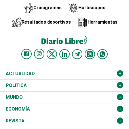
Crucigramas
Horóscopos
Resultados deportivos
Herramientas
ACTUALIDAD
Nacional
POLÍTICA
Ciudad
Partidos
MUNDO
Educación
JCE
Estados Unidos
ECONOMÍA
Salud
TSE
América Latina
Finanzas
REVISTA