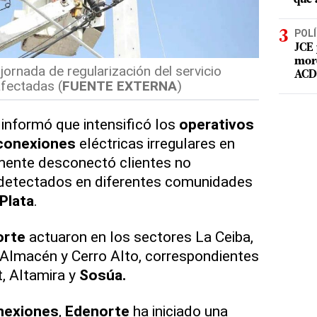
POLÍ
JCE 
mord
jornada de regularización del servicio
ACD 
afectadas (
FUENTE EXTERNA
)
informó que intensificó los
operativos
conexiones
eléctricas irregulares en
emente desconectó clientes no
 detectados en diferentes comunidades
Plata
.
orte
actuaron en los sectores La Ceiba,
 Almacén y Cerro Alto, correspondientes
, Altamira y
Sosúa.
nexiones
,
Edenorte
ha iniciado una