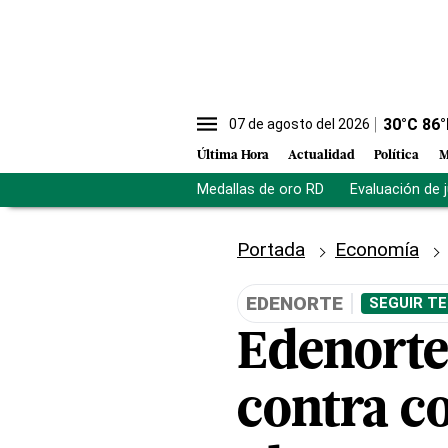
30
°C
86
°
07 de agosto del 2026
Última Hora
Actualidad
Política
M
Medallas de oro RD
Evaluación de 
Portada
Economía
EDENORTE
SEGUIR TE
Edenorte 
contra co