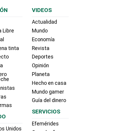
IÓN
VIDEOS
Actualidad
 Libre
Mundo
ial
Economía
na tinta
Revista
ecto
Deportes
ía
Opinión
ero
Planeta
eche
Hecho en casa
nistas
Mundo gamer
ras
Guía del dinero
irmas
SERVICIOS
DO
Efemérides
os Unidos