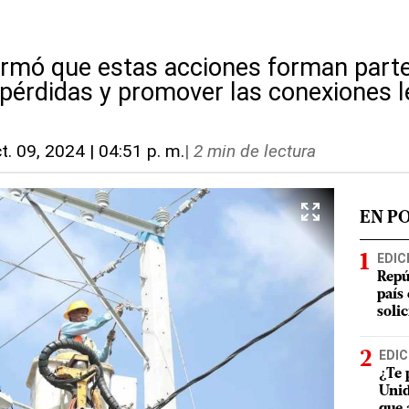
rmó que estas acciones forman parte
s pérdidas y promover las conexiones 
t. 09, 2024 | 04:51 p. m.
|
2 min de lectura
EN P
EDIC
Repú
país
soli
EDIC
¿Te 
Unid
que 