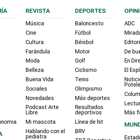
ÍA
REVISTA
DEPORTES
OPIN
Música
Baloncesto
ADC
Cine
Fútbol
Mirada
Cultura
Béisbol
Editor
Farándula
Motor
De bue
Moda
Golf
En Dir
Belleza
Ciclismo
El Esp
Buena Vida
Tenis
Notici
Potel
Sociales
Olimpismo
Colum
Novedades
Más deportes
Lectu
Podcast Arte
Resultados
Libre
deportivos
Más f
onomia
Mi mascota
Línea de hit
MUN
Hablando con el
BRV
A
pediatra
Estad