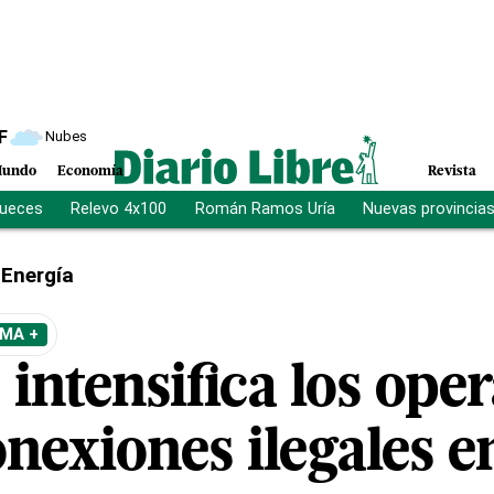
F
Nubes
undo
Economía
Revista
jueces
Relevo 4x100
Román Ramos Uría
Nuevas provincia
Energía
MA +
intensifica los oper
nexiones ilegales e