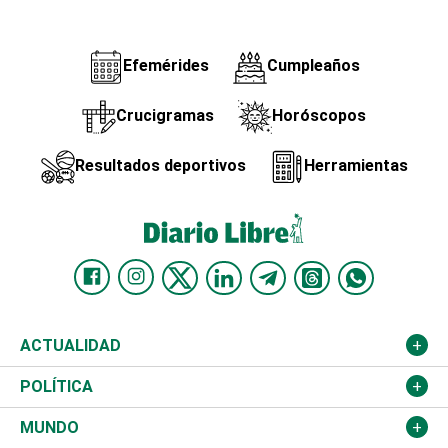
Efemérides
Cumpleaños
Crucigramas
Horóscopos
Resultados deportivos
Herramientas
ACTUALIDAD
Nacional
POLÍTICA
Ciudad
Partidos
MUNDO