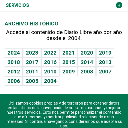
Resto del mundo
Economía personal
Podcast Arte Libre
Más deportes
Columnistas
Cambio climático
Opinión
SERVICIOS
Macroeconomía
Mi mascota
Resultados deportivos
Lecturas
Planeta
Efemérides
ARCHIVO HISTÓRICO
Hablando con el pediatra
Línea de hit
Más firmas
Hecho en casa
Cumpleaños
Accede al contenido de Diario Libre año por año
desde el 2004.
Diario de nutrición
BRV
Mundo gamer
RSS
Vida y familia
TBT Deportivo
Guía del dinero
Horóscopos
2024
2023
2022
2021
2020
2019
Eñe
2018
2017
2016
2015
2014
2013
Crucigramas
2012
2011
2010
2009
2008
2007
Celebrando la vida
2006
2005
2004
Sin complejos
En pocas palabras
Utilizamos cookies propias y de terceros para obtener datos
Descarga nuestras aplicaciones para Android, iOS y
Escuchando al corazón
estadísticos de la navegación de nuestros usuarios y mejorar
sistema Huawei.
nuestros servicios. Esto nos permite personalizar el contenido
que ofrecemos y mostrar publicidad relacionada a sus
Economía Personal
intereses. Si continúa navegando, consideramos que acepta su
uso.