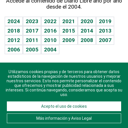
Accede al contenido de Diario Libre año por año
desde el 2004.
Diario de nutrición
BRV
Mundo gamer
RSS
Vida y familia
TBT Deportivo
Guía del dinero
Horóscopos
2024
2023
2022
2021
2020
2019
Eñe
2018
2017
2016
2015
2014
2013
Crucigramas
2012
2011
2010
2009
2008
2007
Celebrando la vida
2006
2005
2004
Sin complejos
En pocas palabras
Utilizamos cookies propias y de terceros para obtener datos
Descarga nuestras aplicaciones para Android, iOS y
Escuchando al corazón
estadísticos de la navegación de nuestros usuarios y mejorar
sistema Huawei.
nuestros servicios. Esto nos permite personalizar el contenido
que ofrecemos y mostrar publicidad relacionada a sus
Economía Personal
intereses. Si continúa navegando, consideramos que acepta su
uso.
Consulta Libre
Acepto el uso de cookies
© 2021 Diario Libre, todos los derechos reservados.
Consulta el
Aviso Legal
. Ponte en
Contacto
con
Más información y Aviso Legal
nosotros y conoce más sobre Diario Libre