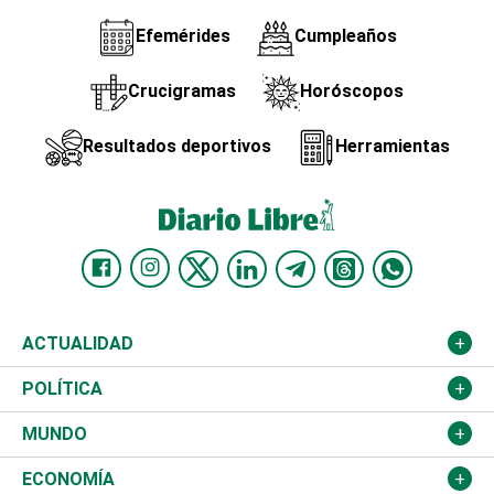
Efemérides
Cumpleaños
Crucigramas
Horóscopos
Resultados deportivos
Herramientas
ACTUALIDAD
Nacional
POLÍTICA
Ciudad
Partidos
MUNDO
Educación
JCE
Estados Unidos
ECONOMÍA