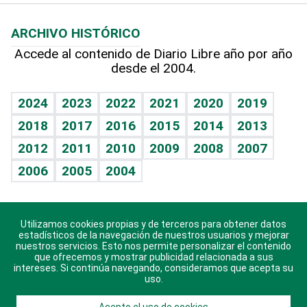
Macroeconomía
Mi mascota
Resultados deportivos
Lecturas
Planeta
Efemérides
ARCHIVO HISTÓRICO
Hablando con el pediatra
Línea de hit
Más firmas
Hecho en casa
Cumpleaños
Accede al contenido de Diario Libre año por año
desde el 2004.
Diario de nutrición
BRV
Mundo gamer
RSS
Vida y familia
TBT Deportivo
Guía del dinero
Horóscopos
2024
2023
2022
2021
2020
2019
Eñe
2018
2017
2016
2015
2014
2013
Crucigramas
2012
2011
2010
2009
2008
2007
Celebrando la vida
2006
2005
2004
Sin complejos
En pocas palabras
Utilizamos cookies propias y de terceros para obtener datos
Descarga nuestras aplicaciones para Android, iOS y
Escuchando al corazón
estadísticos de la navegación de nuestros usuarios y mejorar
sistema Huawei.
nuestros servicios. Esto nos permite personalizar el contenido
que ofrecemos y mostrar publicidad relacionada a sus
Economía Personal
intereses. Si continúa navegando, consideramos que acepta su
uso.
Consulta Libre