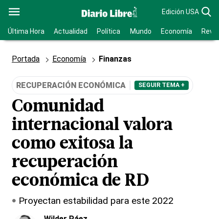
Edición USA
Última Hora
Actualidad
Política
Mundo
Economía
Revis
Portada
Economía
Finanzas
RECUPERACIÓN ECONÓMICA
SEGUIR TEMA +
Comunidad
internacional valora
como exitosa la
recuperación
económica de RD
Proyectan estabilidad para este 2022
Wilder Páez