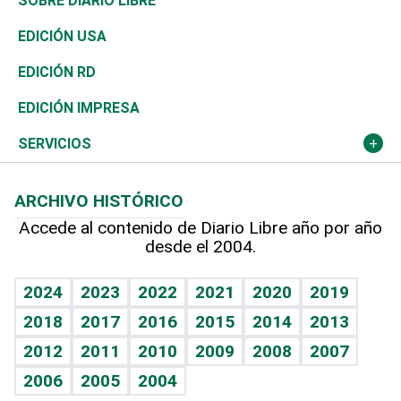
Mundo
SOBRE DIARIO LIBRE
Reportajes
África
Vivienda
Buena Vida
Ciclismo
En Directo
Tecnología
Economía
EDICIÓN USA
Ocenanía
Telecom.
Sociales
Tenis
El Espía
Historia
Revista
EDICIÓN RD
Caribe
Global y variable
Novedades
Olimpismo
Noticiero Poteleche
Martes de tecnología
Deportes
EDICIÓN IMPRESA
Resto del mundo
Economía personal
Podcast Arte Libre
Más deportes
Columnistas
Cambio climático
Opinión
SERVICIOS
Macroeconomía
Mi mascota
Resultados deportivos
Lecturas
Planeta
Efemérides
ARCHIVO HISTÓRICO
Hablando con el pediatra
Línea de hit
Más firmas
Hecho en casa
Cumpleaños
Accede al contenido de Diario Libre año por año
desde el 2004.
Diario de nutrición
BRV
Mundo gamer
RSS
Vida y familia
TBT Deportivo
Guía del dinero
Horóscopos
2024
2023
2022
2021
2020
2019
Eñe
2018
2017
2016
2015
2014
2013
Crucigramas
2012
2011
2010
2009
2008
2007
Celebrando la vida
2006
2005
2004
Sin complejos