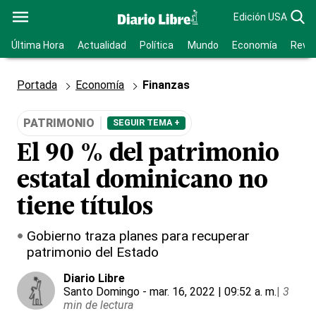
Edición USA
Última Hora
Actualidad
Política
Mundo
Economía
Revis
Portada
Economía
Finanzas
PATRIMONIO
SEGUIR TEMA +
El 90 % del patrimonio
estatal dominicano no
tiene títulos
Gobierno traza planes para recuperar
patrimonio del Estado
Diario Libre
Santo Domingo
- mar. 16, 2022 | 09:52 a. m.
|
3
min de lectura