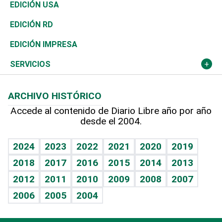
Reportajes
África
Vivienda
Buena Vida
Ciclismo
En Directo
Tecnología
Economía
EDICIÓN USA
Ocenanía
Telecom.
Sociales
Tenis
El Espía
Historia
Revista
EDICIÓN RD
Caribe
Global y variable
Novedades
Olimpismo
Noticiero Poteleche
Martes de tecnología
Deportes
EDICIÓN IMPRESA
Resto del mundo
Economía personal
Podcast Arte Libre
Más deportes
Columnistas
Cambio climático
Opinión
SERVICIOS
Macroeconomía
Mi mascota
Resultados deportivos
Lecturas
Planeta
Efemérides
ARCHIVO HISTÓRICO
Hablando con el pediatra
Línea de hit
Más firmas
Hecho en casa
Cumpleaños
Accede al contenido de Diario Libre año por año
desde el 2004.
Diario de nutrición
BRV
Mundo gamer
RSS
Vida y familia
TBT Deportivo
Guía del dinero
Horóscopos
2024
2023
2022
2021
2020
2019
Eñe
2018
2017
2016
2015
2014
2013
Crucigramas
2012
2011
2010
2009
2008
2007
Celebrando la vida
2006
2005
2004
Sin complejos
En pocas palabras