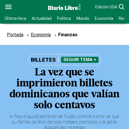
Edición USA
Última Hora
Actualidad
Política
Mundo
Economía
Revis
Portada
Economía
Finanzas
BILLETES
SEGUIR TEMA +
La vez que se
imprimieron billetes
dominicanos que valían
solo centavos
Tras el ajusticiamiento de Trujillo corrió el rumor de que
su familia se llevó del país metales preciosos y la gente
acaparó las monedas