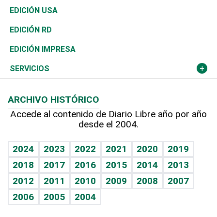
Reportajes
África
Vivienda
Buena Vida
Ciclismo
En Directo
Tecnología
Economía
EDICIÓN USA
Ocenanía
Telecom.
Sociales
Tenis
El Espía
Historia
Revista
EDICIÓN RD
Caribe
Global y variable
Novedades
Olimpismo
Noticiero Poteleche
Martes de tecnología
Deportes
EDICIÓN IMPRESA
Resto del mundo
Economía personal
Podcast Arte Libre
Más deportes
Columnistas
Cambio climático
Opinión
SERVICIOS
Macroeconomía
Mi mascota
Resultados deportivos
Lecturas
Planeta
Efemérides
ARCHIVO HISTÓRICO
Hablando con el pediatra
Línea de hit
Más firmas
Hecho en casa
Cumpleaños
Accede al contenido de Diario Libre año por año
desde el 2004.
Diario de nutrición
BRV
Mundo gamer
RSS
Vida y familia
TBT Deportivo
Guía del dinero
Horóscopos
2024
2023
2022
2021
2020
2019
Eñe
2018
2017
2016
2015
2014
2013
Crucigramas
2012
2011
2010
2009
2008
2007
Celebrando la vida
2006
2005
2004
Sin complejos