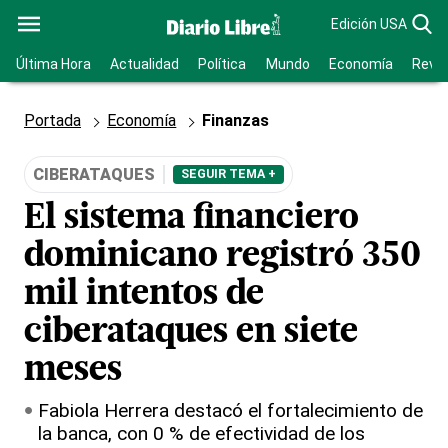
Edición USA
Última Hora
Actualidad
Política
Mundo
Economía
Revis
Portada
Economía
Finanzas
CIBERATAQUES
SEGUIR TEMA +
El sistema financiero
dominicano registró 350
mil intentos de
ciberataques en siete
meses
Fabiola Herrera destacó el fortalecimiento de
la banca, con 0 % de efectividad de los