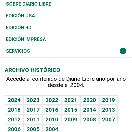
José Boquete
Asia
Consumo
Belleza
Golf
De buena tinta
Clima
Mundo
SOBRE DIARIO LIBRE
Reportajes
África
Vivienda
Buena Vida
Ciclismo
En Directo
Tecnología
Economía
EDICIÓN USA
Ocenanía
Telecom.
Sociales
Tenis
El Espía
Historia
Revista
EDICIÓN RD
Caribe
Global y variable
Novedades
Olimpismo
Noticiero Poteleche
Martes de tecnología
Deportes
EDICIÓN IMPRESA
Resto del mundo
Economía personal
Podcast Arte Libre
Más deportes
Columnistas
Cambio climático
Opinión
SERVICIOS
Macroeconomía
Mi mascota
Resultados deportivos
Lecturas
Planeta
Efemérides
ARCHIVO HISTÓRICO
Hablando con el pediatra
Línea de hit
Más firmas
Hecho en casa
Cumpleaños
Accede al contenido de Diario Libre año por año
desde el 2004.
Diario de nutrición
BRV
Mundo gamer
RSS
Vida y familia
TBT Deportivo
Guía del dinero
Horóscopos
2024
2023
2022
2021
2020
2019
Eñe
2018
2017
2016
2015
2014
2013
Crucigramas
2012
2011
2010
2009
2008
2007
Celebrando la vida
2006
2005
2004