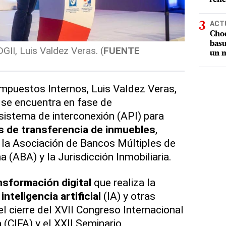
ACT
Choq
basu
DGII, Luis Valdez Veras. (
FUENTE
un m
 Impuestos Internos, Luis Valdez Veras,
 se encuentra en fase de
istema de interconexión (API) para
s de transferencia de inmuebles
,
 la Asociación de Bancos Múltiples de
 (ABA) y la Jurisdicción Inmobiliaria.
nsformación digital
que realiza la
a
inteligencia artificial
(IA) y otras
l cierre del XVII Congreso Internacional
 (CIFA) y el XXII Seminario