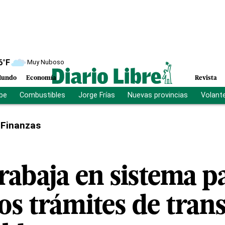
6
°F
Muy Nuboso
undo
Economía
Revista
ibe
Combustibles
Jorge Frías
Nuevas provincias
Volant
Finanzas
rabaja en sistema p
 los trámites de tran