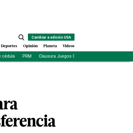
Cambiar a edición USA
Deportes
Opinión
Planeta
Videos
e cédula
PRM
Clausura Juegos Centroamericanos
De la Es
ara
sferencia