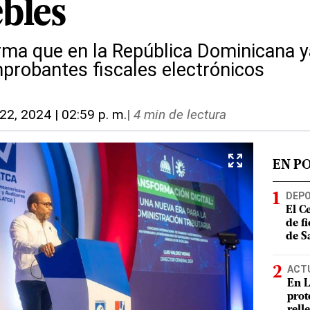
bles
orma que en la República Dominicana 
probantes fiscales electrónicos
. 22, 2024 | 02:59 p. m.
|
4 min de lectura
EN P
DEP
El C
de f
de S
ACT
En L
prot
rell