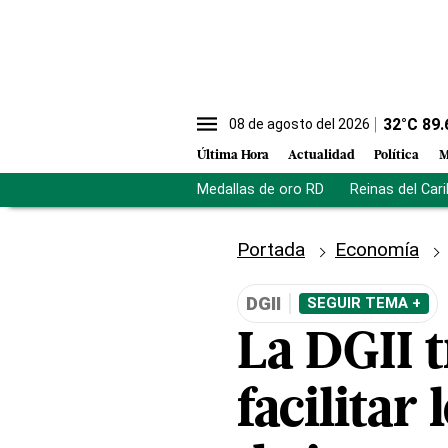
32
°C
89.
08 de agosto del 2026
Última Hora
Actualidad
Política
M
Medallas de oro RD
Reinas del Car
Portada
Economía
DGII
SEGUIR TEMA +
La DGII t
facilitar