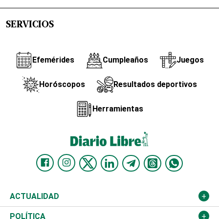
SERVICIOS
Efemérides
Cumpleaños
Juegos
Horóscopos
Resultados deportivos
Herramientas
ACTUALIDAD
Nacional
POLÍTICA