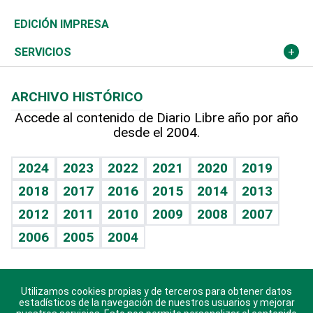
Caribe
Global y variable
Novedades
Olimpismo
Frente al Statu Quo
Despertando al gigante
Deportes
EDICIÓN IMPRESA
Resto del mundo
Economía personal
Podcast Arte Libre
Más deportes
El Espía
Cambio climático
Opinión
SERVICIOS
Macroeconomía
Mi mascota
Resultados deportivos
Noticiero Poteleche
Planeta
Efemérides
ARCHIVO HISTÓRICO
Hablando con el pediatra
Línea de hit
Columnistas
Hecho en casa
Cumpleaños
Accede al contenido de Diario Libre año por año
desde el 2004.
Diario de nutrición
Libreta deportiva
Lecturas
Mundo gamer
RSS
Vida y familia
BRV
Más firmas
Guía del dinero
Horóscopos
2024
2023
2022
2021
2020
2019
Eñe
TBT Deportivo
2018
2017
2016
2015
2014
2013
Juegos
2012
2011
2010
2009
2008
2007
Celebrando la vida
2006
2005
2004
Sin complejos
En pocas palabras
Utilizamos cookies propias y de terceros para obtener datos
Descarga nuestras aplicaciones para Android, iOS y
Escuchando al corazón
estadísticos de la navegación de nuestros usuarios y mejorar
sistema Huawei.