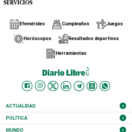
SERVICIOS
Efemérides
Cumpleaños
Juegos
Horóscopos
Resultados deportivos
Herramientas
ACTUALIDAD
Nacional
POLÍTICA
Ciudad
Partidos
MUNDO