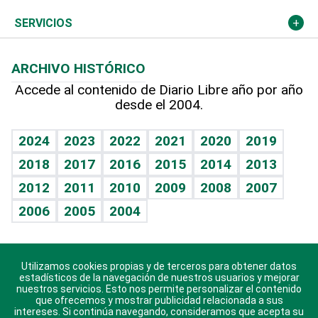
Resto del mundo
Economía personal
Podcast Arte Libre
Más deportes
El Espía
Cambio climático
Opinión
SERVICIOS
Macroeconomía
Mi mascota
Resultados deportivos
Noticiero Poteleche
Planeta
Efemérides
ARCHIVO HISTÓRICO
Hablando con el pediatra
Línea de hit
Columnistas
Hecho en casa
Cumpleaños
Accede al contenido de Diario Libre año por año
desde el 2004.
Diario de nutrición
Libreta deportiva
Lecturas
Mundo gamer
RSS
Vida y familia
BRV
Más firmas
Guía del dinero
Horóscopos
2024
2023
2022
2021
2020
2019
Eñe
TBT Deportivo
2018
2017
2016
2015
2014
2013
Juegos
2012
2011
2010
2009
2008
2007
Celebrando la vida
2006
2005
2004
Sin complejos
En pocas palabras
Utilizamos cookies propias y de terceros para obtener datos
Descarga nuestras aplicaciones para Android, iOS y
Escuchando al corazón
estadísticos de la navegación de nuestros usuarios y mejorar
sistema Huawei.
nuestros servicios. Esto nos permite personalizar el contenido
que ofrecemos y mostrar publicidad relacionada a sus
Economía Personal
intereses. Si continúa navegando, consideramos que acepta su