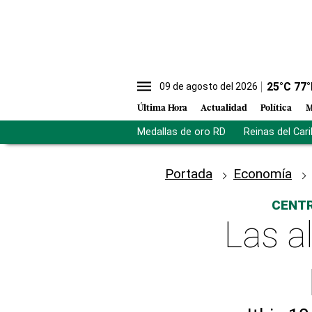
25
°C
77
°
09 de agosto del 2026
Última Hora
Actualidad
Política
M
Medallas de oro RD
Reinas del Car
Portada
Economía
CENTR
Las al