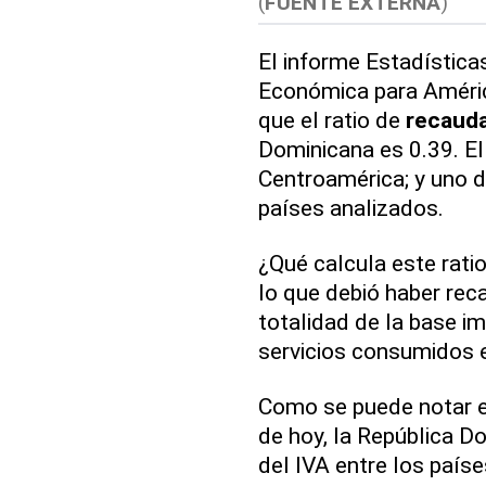
(
FUENTE EXTERNA
)
El informe Estadística
Económica para América
que el ratio de
recaud
Dominicana es 0.39. El
Centroamérica; y uno d
países analizados.
¿Qué calcula este rati
lo que debió haber reca
totalidad de la base im
servicios consumidos 
Como se puede notar en 
de hoy, la República D
del IVA entre los país