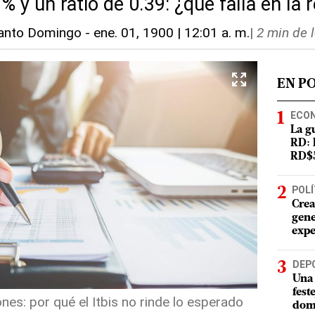
 % y un ratio de 0.39: ¿qué falla en la
anto Domingo
-
ene. 01, 1900 | 12:01 a. m.
|
2 min de 
EN P
ECO
La g
RD: 
RD$5
POLÍ
Crea
gene
expe
DEP
Una 
fest
nes: por qué el Itbis no rinde lo esperado
dom