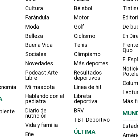
Cultura
Béisbol
Tintin
Farándula
Motor
Editor
Moda
Golf
De bue
Belleza
Ciclismo
En Dir
Buena Vida
Tenis
Frente
Quo
Sociales
Olimpismo
El Esp
Novedades
Más deportes
Notici
Podcast Arte
Resultados
Potel
Libre
deportivos
Colum
onomia
Mi mascota
Línea de hit
Lectu
Hablando con el
Libreta
A
pediatra
deportiva
Más f
Diario de
BRV
biente
MUN
nutrición
TBT Deportivo
Vida y familia
Estad
ÚLTIMA
Eñe
Améri