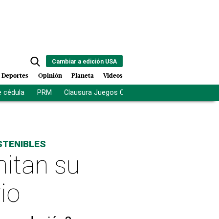
Cambiar a edición USA
Deportes
Opinión
Planeta
Videos
e cédula
PRM
Clausura Juegos Centroamericanos
De la Es
STENIBLES
mitan su
io