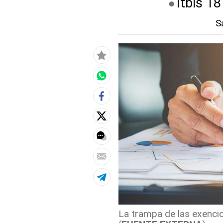
Itbis 18
S
La trampa de las exencio