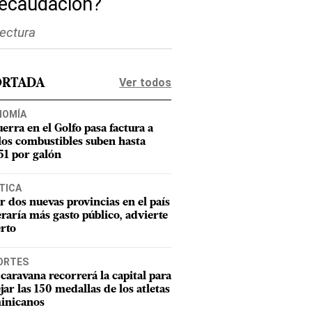
 recaudación?
lectura
Ver todos
ORTADA
NOMÍA
uerra en el Golfo pasa factura a
los combustibles suben hasta
1 por galón
TICA
r dos nuevas provincias en el país
raría más gasto público, advierte
rto
ORTES
caravana recorrerá la capital para
ejar las 150 medallas de los atletas
inicanos