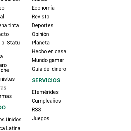
eo
Economía
ial
Revista
na tinta
Deportes
ecto
Opinión
 al Statu
Planeta
Hecho en casa
ía
Mundo gamer
ero
Guía del dinero
eche
nistas
SERVICIOS
ras
Efemérides
irmas
Cumpleaños
DO
RSS
Juegos
os Unidos
ca Latina