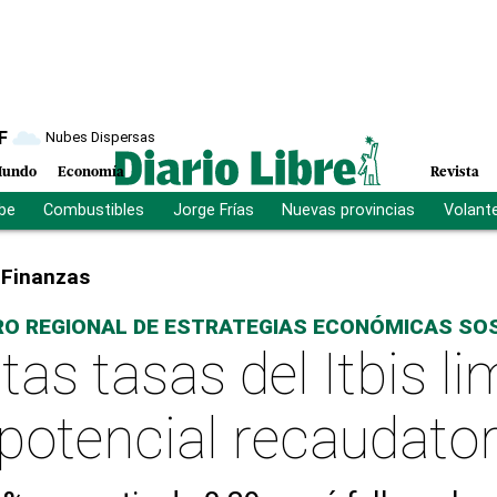
F
Nubes Dispersas
undo
Economía
Revista
ibe
Combustibles
Jorge Frías
Nuevas provincias
Volant
Finanzas
O REGIONAL DE ESTRATEGIAS ECONÓMICAS SO
tas tasas del Itbis li
potencial recaudator