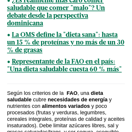
¿Es realmente más caro comer
saludable que comer "malo"? Un
debate desde la perspectiva
dominicana
La OMS define la "dieta sana": hasta
un 15 % de proteínas y no más de un 30
% de grasas
Representante de la FAO en el país:
"Una dieta saludable cuesta 60 % más"
Según los criterios de la
FAO
, una
dieta
saludable
cubre
necesidades de energía
y
nutrientes con
alimentos variados
y poco
procesados (frutas y verduras, legumbres,
cereales integrales, proteínas de calidad y aceites
insaturados). Debe limitar azúcares libres, sal y
grasas saturadas/trans, y ser segura, asequible,