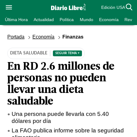
Edición USA
Última Hora
Actualidad
Política
Mundo
Economía
Revist
Portada
Economía
Finanzas
DIETA SALUDABLE
SEGUIR TEMA +
En RD 2.6 millones de
personas no pueden
llevar una dieta
saludable
Una persona puede llevarla con 5.40
dólares por día
La FAO publica informe sobre la seguridad