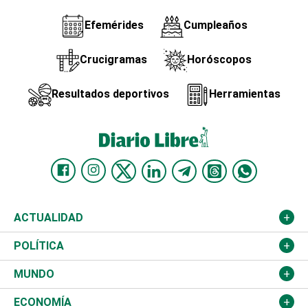
Efemérides
Cumpleaños
Crucigramas
Horóscopos
Resultados deportivos
Herramientas
ACTUALIDAD
Nacional
POLÍTICA
Ciudad
Partidos
MUNDO
Educación
JCE
Estados Unidos
ECONOMÍA