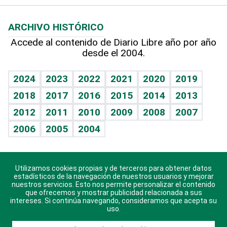
Macroeconomía
Mi mascota
Resultados deportivos
Lecturas
Planeta
Efemérides
ARCHIVO HISTÓRICO
Hablando con el pediatra
Línea de hit
Más firmas
Hecho en casa
Cumpleaños
Accede al contenido de Diario Libre año por año
desde el 2004.
Diario de nutrición
BRV
Mundo gamer
RSS
Vida y familia
TBT Deportivo
Guía del dinero
Horóscopos
2024
2023
2022
2021
2020
2019
Eñe
2018
2017
2016
2015
2014
2013
Crucigramas
2012
2011
2010
2009
2008
2007
Celebrando la vida
2006
2005
2004
Sin complejos
En pocas palabras
Utilizamos cookies propias y de terceros para obtener datos
Descarga nuestras aplicaciones para Android, iOS y
Escuchando al corazón
estadísticos de la navegación de nuestros usuarios y mejorar
sistema Huawei.
nuestros servicios. Esto nos permite personalizar el contenido
que ofrecemos y mostrar publicidad relacionada a sus
Economía Personal
intereses. Si continúa navegando, consideramos que acepta su
uso.
Consulta Libre