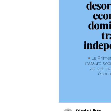
deso
eco
domi
tr
indep
La Prime
instauró sob
a nivel fi
época