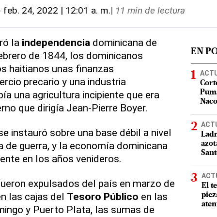
-
feb. 24, 2022 | 12:01 a. m.
|
11 min de lectura
ró la
independencia
dominicana de
EN P
ebrero de 1844, los dominicanos
s haitianos unas finanzas
ACT
cio precario y una industria
Cort
ía una agricultura incipiente que era
Puma
Nac
rno que dirigía Jean-Pierre Boyer.
ACT
e instauró sobre una base débil a nivel
Ladr
a de guerra, y la economía dominicana
azot
San
ente en los años venideros.
ACT
fueron expulsados del país en marzo de
El t
n las cajas del
Tesoro Público
en las
piez
aten
ingo y Puerto Plata, las sumas de