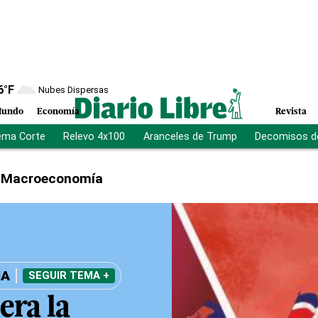
6
°F
Nubes Dispersas
undo
Economía
Revista
ema Corte
Relevo 4x100
Aranceles de Trump
Decomisos d
Macroeconomía
IA
SEGUIR TEMA +
era la