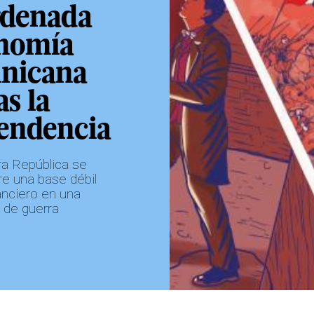
rdenada
nomía
nicana
as la
endencia
ra República se
re una base débil
nanciero en una
 de guerra