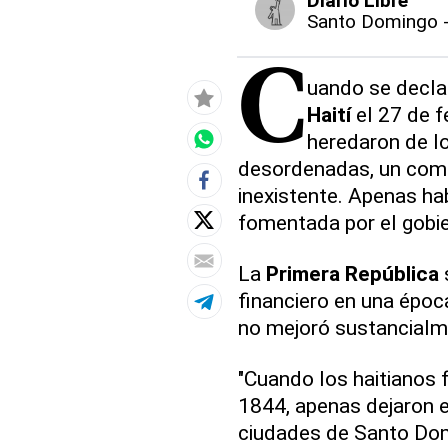
Diario Libre
Santo Domingo
C
uando se decla
Haití
el 27 de f
heredaron de lo
desordenadas, un comer
inexistente. Apenas hab
fomentada por el gobie
La
Primera República
s
financiero en una époc
no mejoró sustancialm
"Cuando los haitianos 
1844, apenas dejaron e
ciudades de Santo Dom