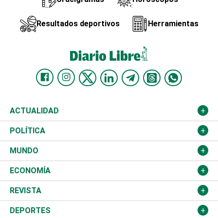
Resultados deportivos
Herramientas
ACTUALIDAD
Nacional
POLÍTICA
Ciudad
Partidos
MUNDO
Educación
JCE
Estados Unidos
ECONOMÍA
Salud
TSE
América Latina
Finanzas
REVISTA
Justicia
Congreso Nacional
Haití
Turismo
Música
DEPORTES