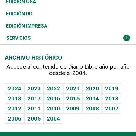
Vivienda
Buena Vida
Ciclismo
En Directo
Tecnología
Economía
EDICIÓN USA
Ocenanía
Telecom.
Sociales
Tenis
El Espía
Historia
Revista
EDICIÓN RD
Caribe
Global y variable
Novedades
Olimpismo
Noticiero Poteleche
Martes de tecnología
Deportes
EDICIÓN IMPRESA
Resto del mundo
Economía personal
Podcast Arte Libre
Más deportes
Columnistas
Cambio climático
Opinión
SERVICIOS
Macroeconomía
Mi mascota
Resultados deportivos
Lecturas
Planeta
Efemérides
ARCHIVO HISTÓRICO
Hablando con el pediatra
Línea de hit
Más firmas
Hecho en casa
Cumpleaños
Accede al contenido de Diario Libre año por año
desde el 2004.
Diario de nutrición
BRV
Mundo gamer
RSS
Vida y familia
TBT Deportivo
Guía del dinero
Horóscopos
2024
2023
2022
2021
2020
2019
Eñe
2018
2017
2016
2015
2014
2013
Crucigramas
2012
2011
2010
2009
2008
2007
Celebrando la vida
2006
2005
2004
Sin complejos
En pocas palabras