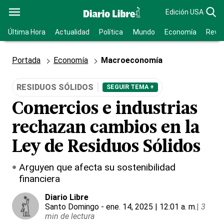
Edición USA
Última Hora
Actualidad
Política
Mundo
Economía
Revis
Portada
Economía
Macroeconomía
RESIDUOS SÓLIDOS
SEGUIR TEMA +
Comercios e industrias
rechazan cambios en la
Ley de Residuos Sólidos
Arguyen que afecta su sostenibilidad
financiera
Diario Libre
Santo Domingo
- ene. 14, 2025 | 12:01 a. m.
|
3
min de lectura