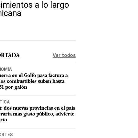
imientos a lo largo
nicana
Ver todos
ORTADA
NOMÍA
uerra en el Golfo pasa factura a
los combustibles suben hasta
1 por galón
TICA
r dos nuevas provincias en el país
raría más gasto público, advierte
rto
ORTES