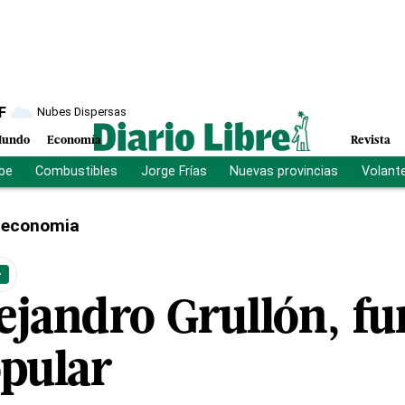
F
Nubes Dispersas
undo
Economía
Revista
ibe
Combustibles
Jorge Frías
Nuevas provincias
Volant
economia
+
ejandro Grullón, fu
pular