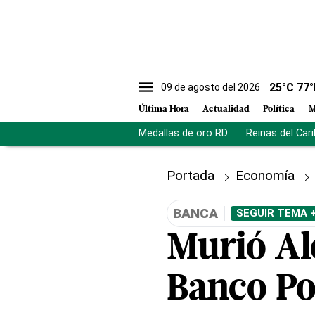
25
°C
77
°
09 de agosto del 2026
Última Hora
Actualidad
Política
M
Medallas de oro RD
Reinas del Car
Portada
Economía
BANCA
SEGUIR TEMA 
Murió Al
Banco Po