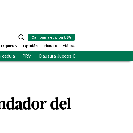
Cambiar a edición USA
Deportes
Opinión
Planeta
Videos
e cédula
PRM
Clausura Juegos Centroamericanos
De la Es
ndador del