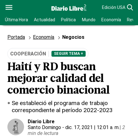
Edición USA
Última Hora
Actualidad
Política
Mundo
Economía
Revis
Portada
Economía
Negocios
COOPERACIÓN
SEGUIR TEMA +
Haití y RD buscan
mejorar calidad del
comercio binacional
Se estableció el programa de trabajo
correspondiente al período 2022-2023
Diario Libre
Santo Domingo
- dic. 17, 2021 | 12:01 a. m.
|
2
min de lectura