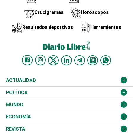
Crucigramas
Horóscopos
Resultados deportivos
Herramientas
ACTUALIDAD
Nacional
POLÍTICA
Ciudad
Partidos
MUNDO
Educación
JCE
Estados Unidos
ECONOMÍA
Salud
TSE
América Latina
Finanzas
REVISTA