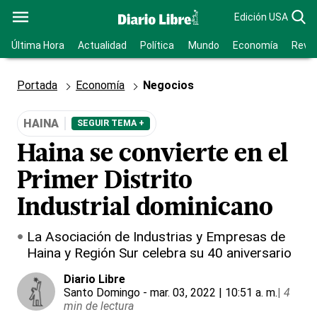
Edición USA
Última Hora
Actualidad
Política
Mundo
Economía
Revis
Portada
Economía
Negocios
HAINA
SEGUIR TEMA +
Haina se convierte en el
Primer Distrito
Industrial dominicano
La Asociación de Industrias y Empresas de
Haina y Región Sur celebra su 40 aniversario
Diario Libre
Santo Domingo
- mar. 03, 2022 | 10:51 a. m.
|
4
min de lectura