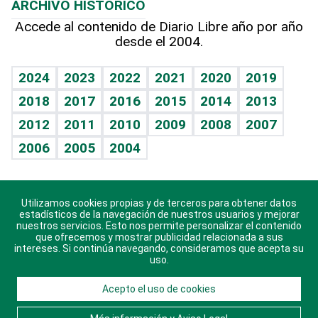
ARCHIVO HISTÓRICO
Hablando con el pediatra
Línea de hit
Más firmas
Hecho en casa
Cumpleaños
Accede al contenido de Diario Libre año por año
desde el 2004.
Diario de nutrición
BRV
Mundo gamer
RSS
Vida y familia
TBT Deportivo
Guía del dinero
Horóscopos
2024
2023
2022
2021
2020
2019
Eñe
2018
2017
2016
2015
2014
2013
Crucigramas
2012
2011
2010
2009
2008
2007
Celebrando la vida
2006
2005
2004
Sin complejos
En pocas palabras
Utilizamos cookies propias y de terceros para obtener datos
Descarga nuestras aplicaciones para Android, iOS y
Escuchando al corazón
estadísticos de la navegación de nuestros usuarios y mejorar
sistema Huawei.
nuestros servicios. Esto nos permite personalizar el contenido
que ofrecemos y mostrar publicidad relacionada a sus
Economía Personal
intereses. Si continúa navegando, consideramos que acepta su
uso.
Consulta Libre
Acepto el uso de cookies
© 2021 Diario Libre, todos los derechos reservados.
Consulta el
Aviso Legal
. Ponte en
Contacto
con