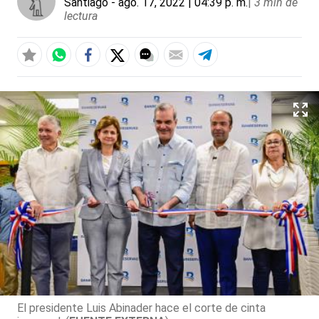
Santiago
- ago. 17, 2022 | 04:39 p. m.
|
3 min de
lectura
El presidente Luis Abinader hace el corte de cinta