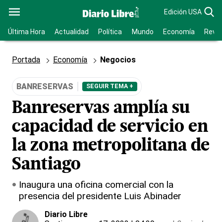
Edición USA
Última Hora
Actualidad
Política
Mundo
Economía
Revis
Portada
Economía
Negocios
BANRESERVAS
SEGUIR TEMA +
Banreservas amplía su
capacidad de servicio en
la zona metropolitana de
Santiago
Inaugura una oficina comercial con la
presencia del presidente Luis Abinader
Diario Libre