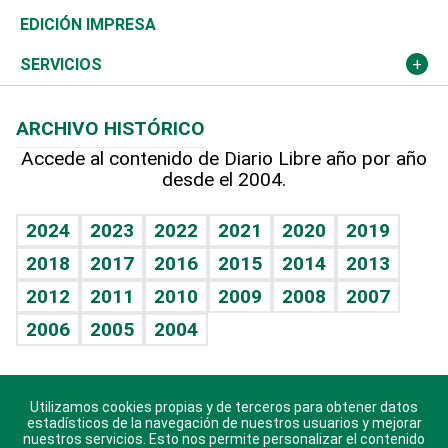
Caribe
Global y variable
Novedades
Olimpismo
Noticiero Poteleche
Martes de tecnología
Deportes
EDICIÓN IMPRESA
Resto del mundo
Economía personal
Podcast Arte Libre
Más deportes
Columnistas
Cambio climático
Opinión
SERVICIOS
Macroeconomía
Mi mascota
Resultados deportivos
Lecturas
Planeta
Efemérides
ARCHIVO HISTÓRICO
Hablando con el pediatra
Línea de hit
Más firmas
Hecho en casa
Cumpleaños
Accede al contenido de Diario Libre año por año
desde el 2004.
Diario de nutrición
BRV
Mundo gamer
RSS
Vida y familia
TBT Deportivo
Guía del dinero
Horóscopos
2024
2023
2022
2021
2020
2019
Eñe
2018
2017
2016
2015
2014
2013
Crucigramas
2012
2011
2010
2009
2008
2007
Celebrando la vida
2006
2005
2004
Sin complejos
En pocas palabras
Utilizamos cookies propias y de terceros para obtener datos
Descarga nuestras aplicaciones para Android, iOS y
Escuchando al corazón
estadísticos de la navegación de nuestros usuarios y mejorar
sistema Huawei.
nuestros servicios. Esto nos permite personalizar el contenido