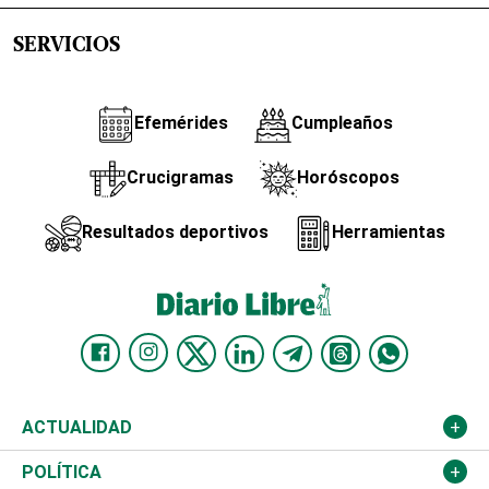
SERVICIOS
Efemérides
Cumpleaños
Crucigramas
Horóscopos
Resultados deportivos
Herramientas
ACTUALIDAD
Nacional
POLÍTICA