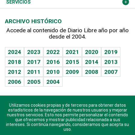
Resto del mundo
Economía personal
Podcast Arte Libre
Más deportes
Columnistas
Cambio climático
Opinión
SERVICIOS
Macroeconomía
Mi mascota
Resultados deportivos
Lecturas
Planeta
Efemérides
ARCHIVO HISTÓRICO
Hablando con el pediatra
Línea de hit
Más firmas
Hecho en casa
Cumpleaños
Accede al contenido de Diario Libre año por año
desde el 2004.
Diario de nutrición
BRV
Mundo gamer
RSS
Vida y familia
TBT Deportivo
Guía del dinero
Horóscopos
2024
2023
2022
2021
2020
2019
Eñe
2018
2017
2016
2015
2014
2013
Crucigramas
2012
2011
2010
2009
2008
2007
Celebrando la vida
2006
2005
2004
Sin complejos
En pocas palabras
Utilizamos cookies propias y de terceros para obtener datos
Descarga nuestras aplicaciones para Android, iOS y
Escuchando al corazón
estadísticos de la navegación de nuestros usuarios y mejorar
sistema Huawei.
nuestros servicios. Esto nos permite personalizar el contenido
que ofrecemos y mostrar publicidad relacionada a sus
Economía Personal
intereses. Si continúa navegando, consideramos que acepta su
uso.
Consulta Libre