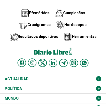
Efemérides
Cumpleaños
Crucigramas
Horóscopos
Resultados deportivos
Herramientas
ACTUALIDAD
Nacional
POLÍTICA
Ciudad
Partidos
MUNDO