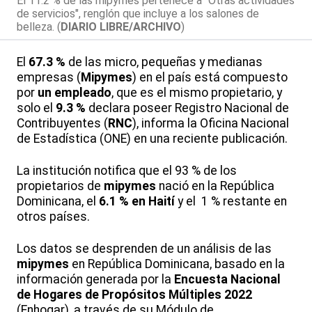
El 11.2 % de las mipymes pertenece a "Otras actividades
de servicios", renglón que incluye a los salones de
belleza. (
DIARIO LIBRE/ARCHIVO
)
El
67.3 %
de las micro, pequeñas y medianas
empresas (
Mipymes
) en el país está compuesto
por
un empleado
, que es el mismo propietario, y
solo el
9.3 %
declara poseer Registro Nacional de
Contribuyentes (
RNC
), informa la Oficina Nacional
de Estadística (ONE) en una reciente publicación.
La institución notifica que el 93 % de los
propietarios de
mipymes
nació en la República
Dominicana, el
6.1 % en Haití
y el 1 % restante en
otros países.
Los datos se desprenden de un análisis de las
mipymes
en República Dominicana, basado en la
información generada por la
Encuesta Nacional
de Hogares de Propósitos Múltiples 2022
(Enhogar), a través de su Módulo de