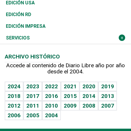
Reportajes
África
Vivienda
Buena Vida
Ciclismo
En Directo
Tecnología
Economía
EDICIÓN USA
Ocenanía
Telecom.
Sociales
Tenis
El Espía
Historia
Revista
EDICIÓN RD
Caribe
Global y variable
Novedades
Olimpismo
Noticiero Poteleche
Martes de tecnología
Deportes
EDICIÓN IMPRESA
Resto del mundo
Economía personal
Podcast Arte Libre
Más deportes
Columnistas
Cambio climático
Opinión
SERVICIOS
Macroeconomía
Mi mascota
Resultados deportivos
Lecturas
Planeta
Efemérides
ARCHIVO HISTÓRICO
Hablando con el pediatra
Línea de hit
Más firmas
Hecho en casa
Cumpleaños
Accede al contenido de Diario Libre año por año
desde el 2004.
Diario de nutrición
BRV
Mundo gamer
RSS
Vida y familia
TBT Deportivo
Guía del dinero
Horóscopos
2024
2023
2022
2021
2020
2019
Eñe
2018
2017
2016
2015
2014
2013
Crucigramas
2012
2011
2010
2009
2008
2007
Celebrando la vida
2006
2005
2004
Sin complejos
En pocas palabras