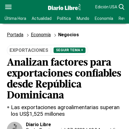
Edición USA
Última Hora
Actualidad
Política
Mundo
Economía
Revis
Portada
Economía
Negocios
EXPORTACIONES
SEGUIR TEMA +
Analizan factores para
exportaciones confiables
desde República
Dominicana
Las exportaciones agroalimentarias superan
los US$1,525 millones
Diario Libre