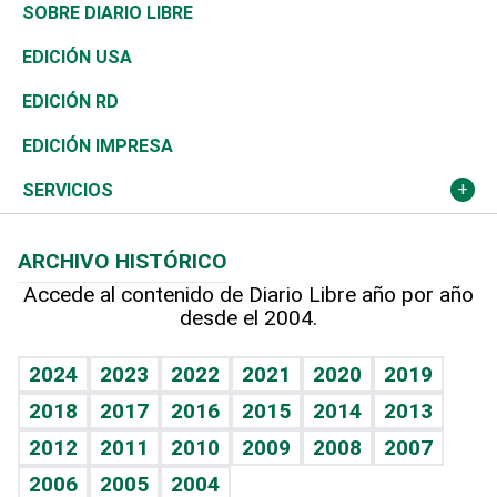
José Boquete
Asia
Consumo
Belleza
Golf
De buena tinta
Clima
Mundo
SOBRE DIARIO LIBRE
Reportajes
África
Vivienda
Buena Vida
Ciclismo
En Directo
Tecnología
Economía
EDICIÓN USA
Ocenanía
Telecom.
Sociales
Tenis
El Espía
Historia
Revista
EDICIÓN RD
Caribe
Global y variable
Novedades
Olimpismo
Noticiero Poteleche
Martes de tecnología
Deportes
EDICIÓN IMPRESA
Resto del mundo
Economía personal
Podcast Arte Libre
Más deportes
Columnistas
Cambio climático
Opinión
SERVICIOS
Macroeconomía
Mi mascota
Resultados deportivos
Lecturas
Planeta
Efemérides
ARCHIVO HISTÓRICO
Hablando con el pediatra
Línea de hit
Más firmas
Hecho en casa
Cumpleaños
Accede al contenido de Diario Libre año por año
desde el 2004.
Diario de nutrición
BRV
Mundo gamer
RSS
Vida y familia
TBT Deportivo
Guía del dinero
Horóscopos
2024
2023
2022
2021
2020
2019
Eñe
2018
2017
2016
2015
2014
2013
Crucigramas
2012
2011
2010
2009
2008
2007
Celebrando la vida
2006
2005
2004
Sin complejos