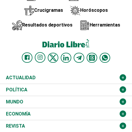
Crucigramas
Horóscopos
Resultados deportivos
Herramientas
ACTUALIDAD
Nacional
POLÍTICA
Ciudad
Partidos
MUNDO
Educación
JCE
Estados Unidos
ECONOMÍA
Salud
TSE
América Latina
Finanzas
REVISTA