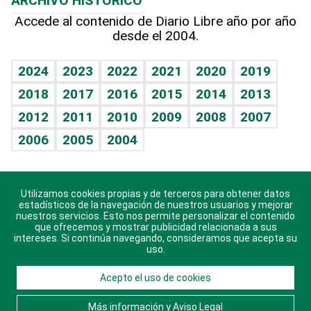
ARCHIVO HISTÓRICO
Hablando con el pediatra
Línea de hit
Más firmas
Hecho en casa
Cumpleaños
Accede al contenido de Diario Libre año por año
desde el 2004.
Diario de nutrición
BRV
Mundo gamer
RSS
Vida y familia
TBT Deportivo
Guía del dinero
Horóscopos
2024
2023
2022
2021
2020
2019
Eñe
2018
2017
2016
2015
2014
2013
Crucigramas
2012
2011
2010
2009
2008
2007
Celebrando la vida
2006
2005
2004
Sin complejos
En pocas palabras
Utilizamos cookies propias y de terceros para obtener datos
Descarga nuestras aplicaciones para Android, iOS y
Escuchando al corazón
estadísticos de la navegación de nuestros usuarios y mejorar
sistema Huawei.
nuestros servicios. Esto nos permite personalizar el contenido
que ofrecemos y mostrar publicidad relacionada a sus
Economía Personal
intereses. Si continúa navegando, consideramos que acepta su
uso.
Consulta Libre
Acepto el uso de cookies
© 2021 Diario Libre, todos los derechos reservados.
Consulta el
Aviso Legal
. Ponte en
Contacto
con
Más información y Aviso Legal