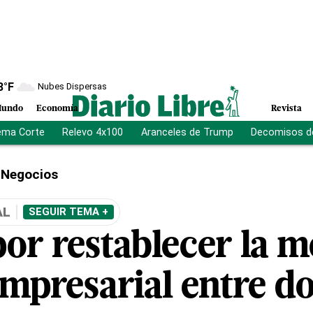
8
°F
Nubes Dispersas
undo
Economía
Revista
ema Corte
Relevo 4x100
Aranceles de Trump
Decomisos d
Negocios
AL
SEGUIR TEMA +
or restablecer la m
empresarial entre 