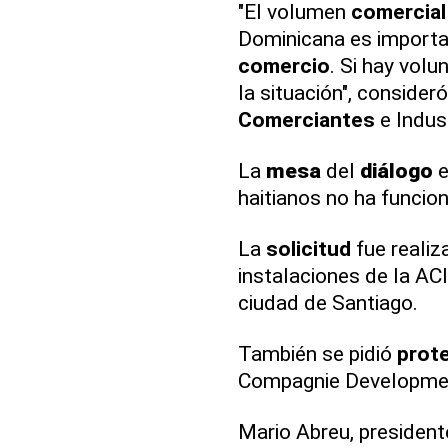
"El volumen
comercial
Dominicana es importa
comercio
. Si hay volu
la situación", consider
Comerciantes
e Indus
La
mesa
del
diálogo
e
haitianos no ha funcio
La
solicitud
fue realiz
instalaciones de la ACI
ciudad de Santiago.
También se pidió
prot
Compagnie Development
Mario Abreu, president