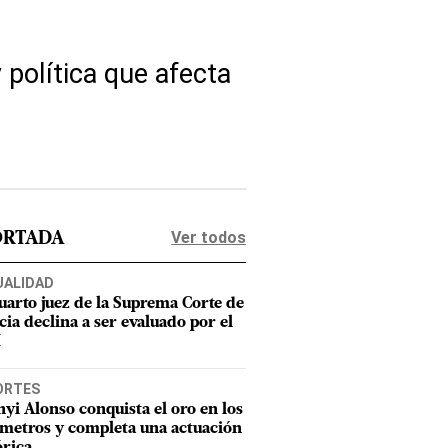
y política que afecta
Ver todos
ORTADA
UALIDAD
uarto juez de la Suprema Corte de
cia declina a ser evaluado por el
M
ORTES
nyi Alonso conquista el oro en los
metros y completa una actuación
órica