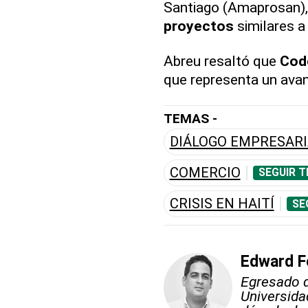
Santiago (Amaprosan),
proyectos
similares a 
Abreu resaltó que
Cod
que representa un ava
TEMAS -
DIÁLOGO EMPRESARI
COMERCIO
SEGUIR T
CRISIS EN HAITÍ
SE
Edward F
Egresado d
Universid