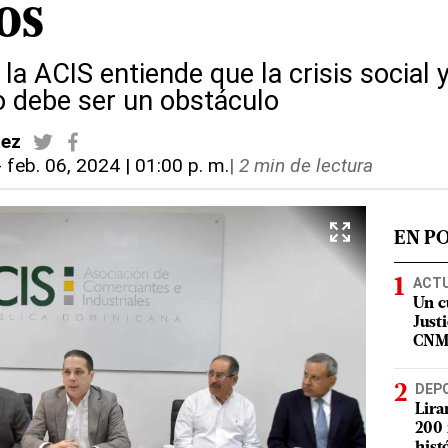
os
 la ACIS entiende que la crisis social 
no debe ser un obstáculo
dez
-
feb. 06, 2024 | 01:00 p. m.
|
2 min de lectura
EN P
ACT
Un c
Justi
CN
DEP
Lira
200 
hist