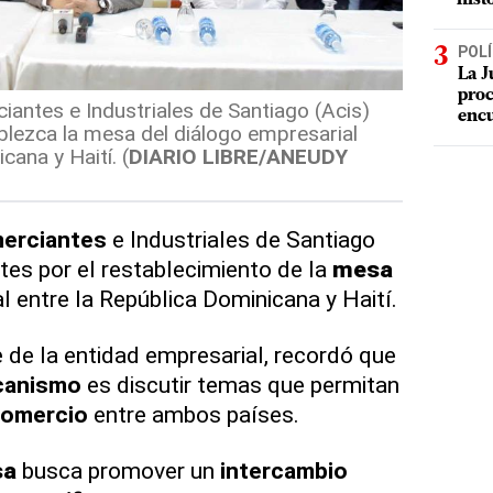
POLÍ
La J
proc
antes e Industriales de Santiago (Acis)
enc
blezca la mesa del diálogo empresarial
cana y Haití. (
DIARIO LIBRE/ANEUDY
erciantes
e Industriales de Santiago
es por el restablecimiento de la
mesa
 entre la República Dominicana y Haití.
e de la entidad empresarial, recordó que
anismo
es discutir temas que permitan
omercio
entre ambos países.
sa
busca promover un
intercambio