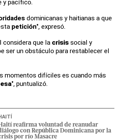
 y pacífico.
oridades
dominicanas y haitianas a que
esta
petición
", expresó.
al considera que la
crisis
social y
be ser un obstáculo para restablecer el
os momentos difíciles es cuando más
esa
", puntualizó.
HAITÍ
Haití reafirma voluntad de reanudar
diálogo con República Dominicana por la
crisis por río Masacre