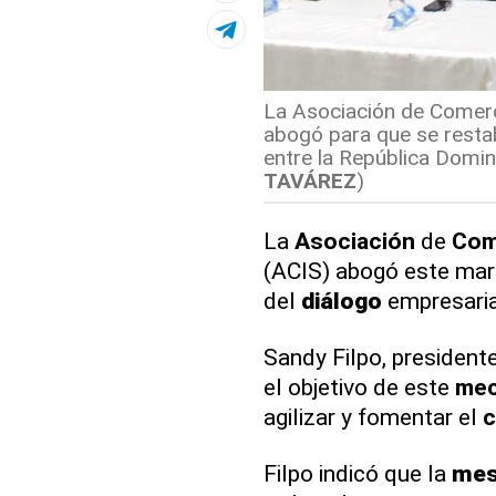
La Asociación de Comerci
abogó para que se resta
entre la República Domini
TAVÁREZ
)
La
Asociación
de
Com
(ACIS) abogó este mart
del
diálogo
empresarial
Sandy Filpo, president
el objetivo de este
mec
agilizar y fomentar el
c
Filpo indicó que la
me