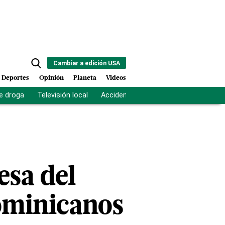
Cambiar a edición USA
Deportes
Opinión
Planeta
Videos
e droga
Televisión local
Accidente Los Ríos
Fuerza antipand
esa del
dominicanos