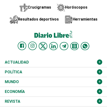
Crucigramas
Horóscopos
Resultados deportivos
Herramientas
ACTUALIDAD
Nacional
POLÍTICA
Ciudad
Partidos
MUNDO
Educación
JCE
Estados Unidos
ECONOMÍA
Salud
TSE
América Latina
Finanzas
REVISTA