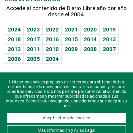
Hablando con el pediatra
Línea de hit
Más firmas
Hecho en casa
Cumpleaños
Accede al contenido de Diario Libre año por año
desde el 2004.
Diario de nutrición
BRV
Mundo gamer
RSS
Vida y familia
TBT Deportivo
Guía del dinero
Horóscopos
2024
2023
2022
2021
2020
2019
Eñe
2018
2017
2016
2015
2014
2013
Crucigramas
2012
2011
2010
2009
2008
2007
Celebrando la vida
2006
2005
2004
Sin complejos
En pocas palabras
Utilizamos cookies propias y de terceros para obtener datos
Descarga nuestras aplicaciones para Android, iOS y
Escuchando al corazón
estadísticos de la navegación de nuestros usuarios y mejorar
sistema Huawei.
nuestros servicios. Esto nos permite personalizar el contenido
que ofrecemos y mostrar publicidad relacionada a sus
Economía Personal
intereses. Si continúa navegando, consideramos que acepta su
uso.
Consulta Libre
Acepto el uso de cookies
© 2021 Diario Libre, todos los derechos reservados.
Consulta el
Aviso Legal
. Ponte en
Contacto
con
Más información y Aviso Legal