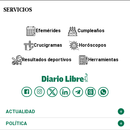
SERVICIOS
Efemérides
Cumpleaños
Crucigramas
Horóscopos
Resultados deportivos
Herramientas
ACTUALIDAD
Nacional
POLÍTICA