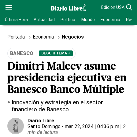
Edición USA
Última Hora
Actualidad
Política
Mundo
Economía
Revis
Portada
Economía
Negocios
BANESCO
SEGUIR TEMA +
Dimitri Maleev asume
presidencia ejecutiva en
Banesco Banco Múltiple
Innovación y estrategia en el sector
financiero de Banesco
Diario Libre
Santo Domingo
- mar. 22, 2024 | 04:36 p. m.
|
2
min de lectura