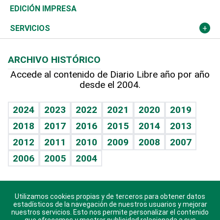
Caribe
Global y variable
Novedades
Olimpismo
Noticiero Poteleche
Martes de tecnología
Deportes
EDICIÓN IMPRESA
Resto del mundo
Economía personal
Podcast Arte Libre
Más deportes
Columnistas
Cambio climático
Opinión
SERVICIOS
Macroeconomía
Mi mascota
Resultados deportivos
Lecturas
Planeta
Efemérides
ARCHIVO HISTÓRICO
Hablando con el pediatra
Línea de hit
Más firmas
Hecho en casa
Cumpleaños
Accede al contenido de Diario Libre año por año
desde el 2004.
Diario de nutrición
BRV
Mundo gamer
RSS
Vida y familia
TBT Deportivo
Guía del dinero
Horóscopos
2024
2023
2022
2021
2020
2019
Eñe
2018
2017
2016
2015
2014
2013
Crucigramas
2012
2011
2010
2009
2008
2007
Celebrando la vida
2006
2005
2004
Sin complejos
En pocas palabras
Utilizamos cookies propias y de terceros para obtener datos
Descarga nuestras aplicaciones para Android, iOS y
Escuchando al corazón
estadísticos de la navegación de nuestros usuarios y mejorar
sistema Huawei.
nuestros servicios. Esto nos permite personalizar el contenido