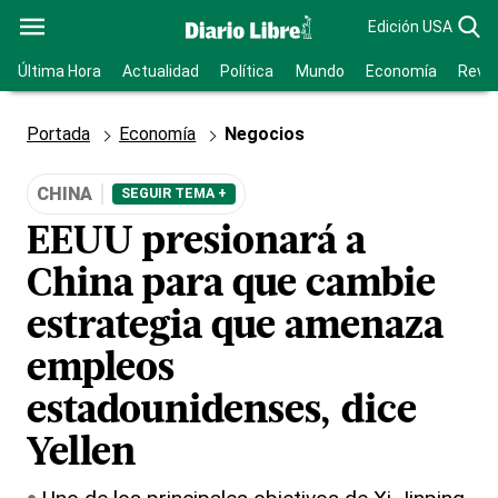
Edición USA
Última Hora
Actualidad
Política
Mundo
Economía
Revis
Portada
Economía
Negocios
CHINA
SEGUIR TEMA +
EEUU presionará a
China para que cambie
estrategia que amenaza
empleos
estadounidenses, dice
Yellen