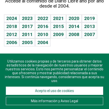
Accede al contenido de Diario Libre año por año
desde el 2004.
Diario de nutrición
BRV
Mundo gamer
RSS
Vida y familia
TBT Deportivo
Guía del dinero
Horóscopos
2024
2023
2022
2021
2020
2019
Eñe
2018
2017
2016
2015
2014
2013
Crucigramas
2012
2011
2010
2009
2008
2007
Celebrando la vida
2006
2005
2004
Sin complejos
En pocas palabras
Utilizamos cookies propias y de terceros para obtener datos
Descarga nuestras aplicaciones para Android, iOS y
Escuchando al corazón
estadísticos de la navegación de nuestros usuarios y mejorar
sistema Huawei.
nuestros servicios. Esto nos permite personalizar el contenido
que ofrecemos y mostrar publicidad relacionada a sus
Economía Personal
intereses. Si continúa navegando, consideramos que acepta su
uso.
Consulta Libre
Acepto el uso de cookies
© 2021 Diario Libre, todos los derechos reservados.
Consulta el
Aviso Legal
. Ponte en
Contacto
con
Más información y Aviso Legal
nosotros y conoce más sobre Diario Libre