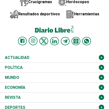
Crucigramas
Horóscopos
Resultados deportivos
Herramientas
ACTUALIDAD
Nacional
POLÍTICA
Ciudad
Partidos
MUNDO
Educación
JCE
Estados Unidos
ECONOMÍA
Salud
TSE
América Latina
Finanzas
REVISTA
Justicia
Congreso Nacional
Haití
Turismo
Música
DEPORTES